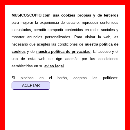
Siniestro Total - Añadir o corregir información
MUSICOSCOPIO.com usa cookies propias y de terceros
>
>
Portada
Siniestro Total
Añadir
para mejorar la experiencia de usuario, reproducir contenidos
Si tienes información adicional, puedes enviar nueva
incrustados, permitir compartir contenidos en redes sociales y
información o corregir la existente mediante el siguiente
mostrar anuncios personalizados. Para visitar la web, es
formulario o escribiendo un e-mail a
necesario que aceptes las condiciones de
nuestra política de
guialven@musicoscopio.com
.
Gracias por tu
cookies
y de
nuestra política de privacidad
. El acceso y el
colaboración.
uso de esta web se rige además por las condiciones
establecidas en su
aviso legal
.
Nombre
:
Si pinchas en el botón, aceptas las políticas:
E-mail
:
(necesario para obtener respuesta)
Asunto :