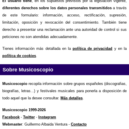
El usuario tiene
, en los supuestos previstos por la legislación vigente,
diferentes derechos sobre los datos personales transmitidos
a través
de este formulario: información, acceso, rectificación, supresión,
limitación, oposición y revocación del consentimiento. También tiene
derecho a presentar una reclamación ante una autoridad de control si sus
peticiones no son atendidas adecuadamente.
Tienes información más detallada en la
política de privacidad
y en la
política de cookies
.
Sobre Musicoscopio
Musicoscopio
recopila información sobre grupos españoles (discografias,
biografías, letras...) y festivales musicales para ponerla a disposición de
todo aquel que la desee consultar.
Más detalles
.
Musicoscopio 1999-2026
Facebook
-
Twitter
-
Instagram
Webmaster
: Guillermo Albaida Ventura -
Contacto