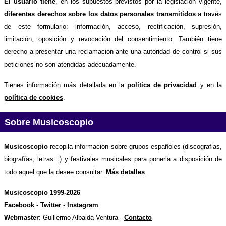
El usuario tiene
, en los supuestos previstos por la legislación vigente,
diferentes derechos sobre los datos personales transmitidos
a través
de este formulario: información, acceso, rectificación, supresión,
limitación, oposición y revocación del consentimiento. También tiene
derecho a presentar una reclamación ante una autoridad de control si sus
peticiones no son atendidas adecuadamente.
Tienes información más detallada en la
política de privacidad
y en la
política de cookies
.
Sobre Musicoscopio
Musicoscopio
recopila información sobre grupos españoles (discografias,
biografías, letras...) y festivales musicales para ponerla a disposición de
todo aquel que la desee consultar.
Más detalles
.
Musicoscopio 1999-2026
Facebook
-
Twitter
-
Instagram
Webmaster
: Guillermo Albaida Ventura -
Contacto