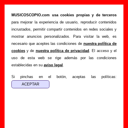
Siniestro Total - Añadir o corregir información
MUSICOSCOPIO.com usa cookies propias y de terceros
>
>
Portada
Siniestro Total
Añadir
para mejorar la experiencia de usuario, reproducir contenidos
Si tienes información adicional, puedes enviar nueva
incrustados, permitir compartir contenidos en redes sociales y
información o corregir la existente mediante el siguiente
mostrar anuncios personalizados. Para visitar la web, es
formulario o escribiendo un e-mail a
necesario que aceptes las condiciones de
nuestra política de
guialven@musicoscopio.com
.
Gracias por tu
cookies
y de
nuestra política de privacidad
. El acceso y el
colaboración.
uso de esta web se rige además por las condiciones
establecidas en su
aviso legal
.
Nombre
:
Si pinchas en el botón, aceptas las políticas:
E-mail
:
(necesario para obtener respuesta)
Asunto :