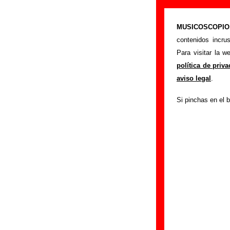
Sidonie - Añad
MUSICOSCOPIO.c
>
Portada
Sidonie
contenidos incru
Si tienes informac
Para visitar la 
siguiente formula
política de priv
colaboración.
aviso legal
.
Nombre
:
Si pinchas en el b
E-mail
(necesario par
Asunto :
IMPORTANTE:
Musicoscopio NO V