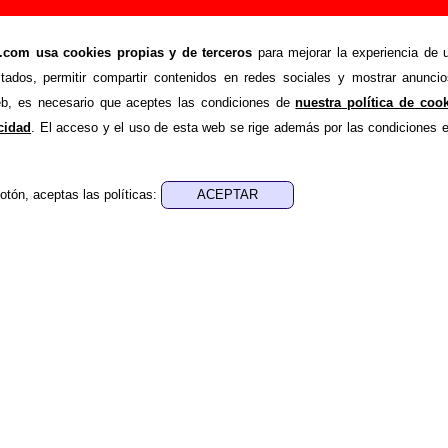
ir o corregir información
om usa cookies propias y de terceros
para mejorar la experiencia de u
>
Añadir
stados, permitir compartir contenidos en redes sociales y mostrar anuncio
ión adicional, puedes enviar nueva información o corregir la ex
web, es necesario que aceptes las condiciones de
nuestra política de coo
rio o escribiendo un e-mail a
guialven@musicoscopio.co
acidad
. El acceso y el uso de esta web se rige además por las condiciones 
otón, aceptas las políticas:
:
a obtener respuesta)
ENDE material discográfico, solo contiene información so