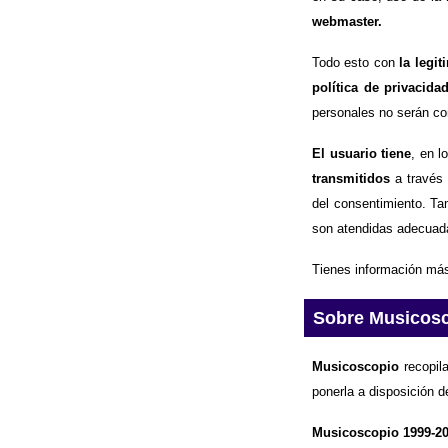
webmaster.
Todo esto con
la legi
política de privacida
personales no serán com
El usuario tiene
, en l
transmitidos
a través 
del consentimiento. Ta
son atendidas adecuad
Tienes información más
Sobre Musicos
Musicoscopio
recopila
ponerla a disposición d
Musicoscopio 1999-2