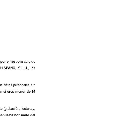
 por el responsable de
 HISPANO, S.L.U.
, las
s datos personales sin
ón si eres menor de 14
to
(grabación, lectura y,
espuesta por parte del