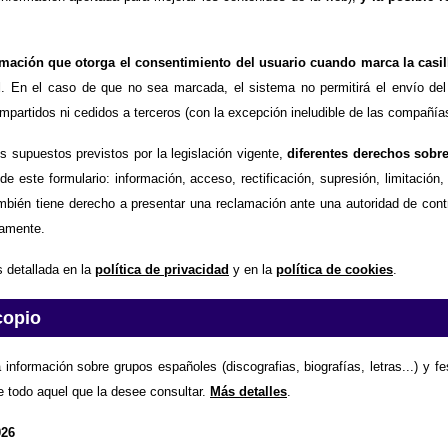
timación que otorga el consentimiento del usuario cuando marca la casil
d
. En el caso de que no sea marcada, el sistema no permitirá el envío del
partidos ni cedidos a terceros (con la excepción ineludible de las compañías
os supuestos previstos por la legislación vigente,
diferentes derechos sobr
de este formulario: información, acceso, rectificación, supresión, limitación
mbién tiene derecho a presentar una reclamación ante una autoridad de contr
amente.
 detallada en la
política de privacidad
y en la
política de cookies
.
copio
 información sobre grupos españoles (discografias, biografías, letras...) y f
e todo aquel que la desee consultar.
Más detalles
.
026