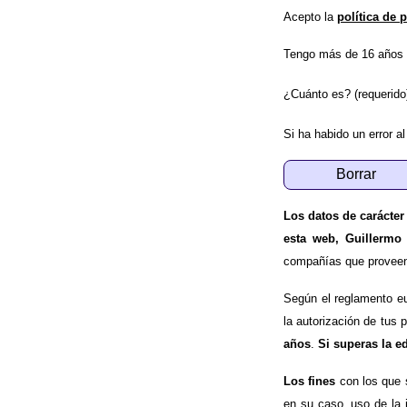
Acepto la
política de 
Tengo más de 16 años 
¿Cuánto es? (requerido
Si ha habido un error al
Los datos de carácter
esta web, Guillermo
compañías que proveen e
Según el reglamento e
la autorización de tus 
años
.
Si superas la e
Los fines
con los que 
en su caso, uso de la 