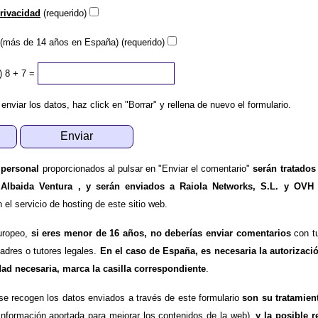
privacidad
(requerido)
(más de 14 años en España) (requerido)
)
8 + 7 =
 enviar los datos, haz click en "Borrar" y rellena de nuevo el formulario.
 personal
proporcionados al pulsar en "Enviar el comentario"
serán tratados
 Albaida Ventura , y serán enviados a Raiola Networks, S.L. y OVH
l servicio de hosting de este sitio web.
uropeo,
si eres menor de 16 años, no deberías enviar comentarios
con tu
padres o tutores legales.
En el caso de España, es necesaria la autorizaci
dad necesaria, marca la casilla correspondiente
.
se recogen los datos enviados a través de este formulario
son su tratamien
información aportada para mejorar los contenidos de la web),
y la posible r