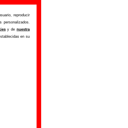
suario, reproducir
s personalizados.
istente mediante el
kies
y de
nuestra
m
.
Gracias por tu
establecidas en su
bre él.