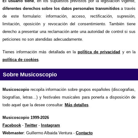
El usuario tiene
, en los supuestos previstos por la legislación vigente,
diferentes derechos sobre los datos personales transmitidos
a través
de este formulario: información, acceso, rectificación, supresión,
limitación, oposición y revocación del consentimiento. También tiene
derecho a presentar una reclamación ante una autoridad de control si sus
peticiones no son atendidas adecuadamente.
Tienes información más detallada en la
política de privacidad
y en la
política de cookies
.
Sobre Musicoscopio
Musicoscopio
recopila información sobre grupos españoles (discografias,
biografías, letras...) y festivales musicales para ponerla a disposición de
todo aquel que la desee consultar.
Más detalles
.
Musicoscopio 1999-2026
Facebook
-
Twitter
-
Instagram
Webmaster
: Guillermo Albaida Ventura -
Contacto