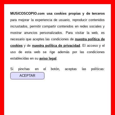
Sidonie - Añadir o corregir información
MUSICOSCOPIO.com usa cookies propias y de terceros
>
>
Portada
Sidonie
Añadir
para mejorar la experiencia de usuario, reproducir contenidos
Si tienes información adicional, puedes enviar nueva
incrustados, permitir compartir contenidos en redes sociales y
información o corregir la existente mediante el siguiente
mostrar anuncios personalizados. Para visitar la web, es
formulario o escribiendo un e-mail a
necesario que aceptes las condiciones de
nuestra política de
guialven@musicoscopio.com
.
Gracias por tu
cookies
y de
nuestra política de privacidad
. El acceso y el
colaboración.
uso de esta web se rige además por las condiciones
establecidas en su
aviso legal
.
Nombre
:
Si pinchas en el botón, aceptas las políticas:
E-mail
:
(necesario para obtener respuesta)
Asunto :