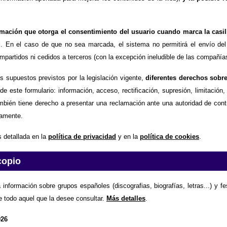
timación que otorga el consentimiento del usuario cuando marca la casil
d
. En el caso de que no sea marcada, el sistema no permitirá el envío del
partidos ni cedidos a terceros (con la excepción ineludible de las compañías
os supuestos previstos por la legislación vigente,
diferentes derechos sobr
de este formulario: información, acceso, rectificación, supresión, limitación
mbién tiene derecho a presentar una reclamación ante una autoridad de contr
amente.
 detallada en la
política de privacidad
y en la
política de cookies
.
copio
 información sobre grupos españoles (discografias, biografías, letras...) y f
e todo aquel que la desee consultar.
Más detalles
.
026