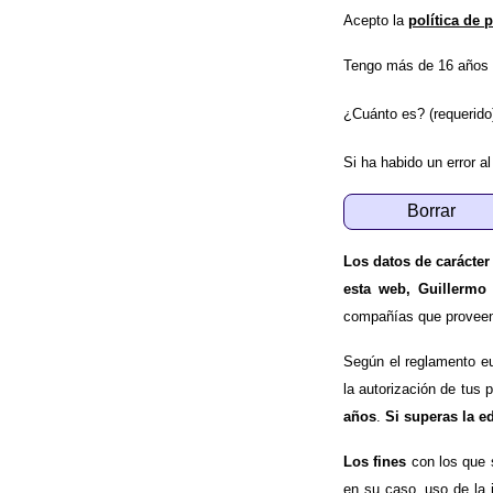
Acepto la
política de 
Tengo más de 16 años 
¿Cuánto es? (requerido
Si ha habido un error al
Los datos de carácter
esta web, Guillermo
compañías que proveen e
Según el reglamento e
la autorización de tus 
años
.
Si superas la e
Los fines
con los que 
en su caso, uso de la 