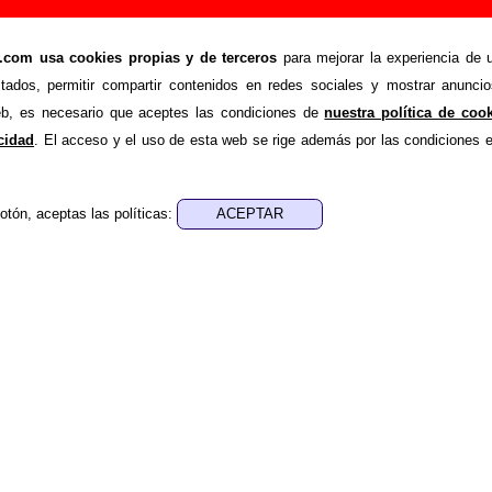
- Añadir o corregir información
om usa cookies propias y de terceros
para mejorar la experiencia de u
>
tales
Añadir
stados, permitir compartir contenidos en redes sociales y mostrar anuncio
ión adicional, puedes enviar nueva información o corregir la ex
web, es necesario que aceptes las condiciones de
nuestra política de coo
rio o escribiendo un e-mail a
guialven@musicoscopio.co
acidad
. El acceso y el uso de esta web se rige además por las condiciones 
otón, aceptas las políticas:
:
a obtener respuesta)
ENDE material discográfico, solo contiene información so