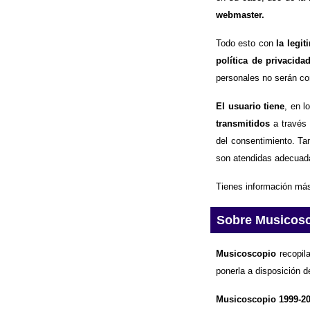
webmaster.
Todo esto con
la legi
política de privacida
personales no serán com
El usuario tiene
, en l
transmitidos
a través 
del consentimiento. Ta
son atendidas adecuad
Tienes información más
Sobre Musicos
Musicoscopio
recopila
ponerla a disposición d
Musicoscopio 1999-2