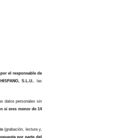
 por el responsable de
 HISPANO, S.L.U.
, las
s datos personales sin
ón si eres menor de 14
to
(grabación, lectura y,
espuesta por parte del