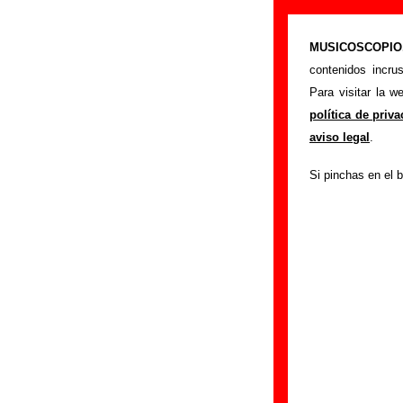
Los Vegetales 
MUSICOSCOPIO.c
>
Portada
Los Vege
contenidos incru
Si tienes informac
Para visitar la 
siguiente formula
política de priv
colaboración.
aviso legal
.
Nombre
:
Si pinchas en el b
E-mail
(necesario par
Asunto :
IMPORTANTE:
Musicoscopio NO V