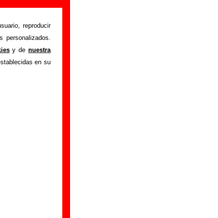
suario, reproducir
s personalizados.
istente mediante el
kies
y de
nuestra
m
.
Gracias por tu
establecidas en su
bre él.