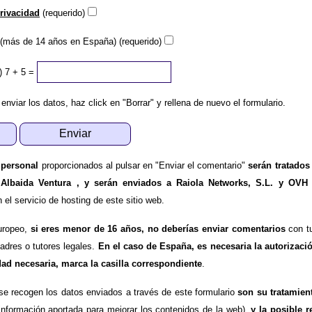
privacidad
(requerido)
(más de 14 años en España) (requerido)
)
7 + 5 =
 enviar los datos, haz click en "Borrar" y rellena de nuevo el formulario.
 personal
proporcionados al pulsar en "Enviar el comentario"
serán tratados
 Albaida Ventura , y serán enviados a Raiola Networks, S.L. y OVH
l servicio de hosting de este sitio web.
uropeo,
si eres menor de 16 años, no deberías enviar comentarios
con tu
padres o tutores legales.
En el caso de España, es necesaria la autorizaci
dad necesaria, marca la casilla correspondiente
.
se recogen los datos enviados a través de este formulario
son su tratamien
información aportada para mejorar los contenidos de la web),
y la posible r