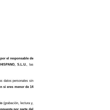
 por el responsable de
 HISPANO, S.L.U.
, las
s datos personales sin
ón si eres menor de 14
to
(grabación, lectura y,
espuesta por parte del