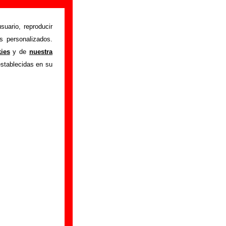
suario, reproducir
s personalizados.
istente mediante el
kies
y de
nuestra
m
.
Gracias por tu
establecidas en su
bre él.