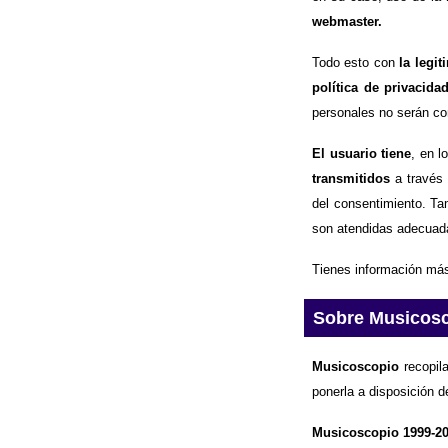
webmaster.
Todo esto con
la legi
política de privacida
personales no serán com
El usuario tiene
, en l
transmitidos
a través 
del consentimiento. Ta
son atendidas adecuad
Tienes información más
Sobre Musicos
Musicoscopio
recopila
ponerla a disposición d
Musicoscopio 1999-2