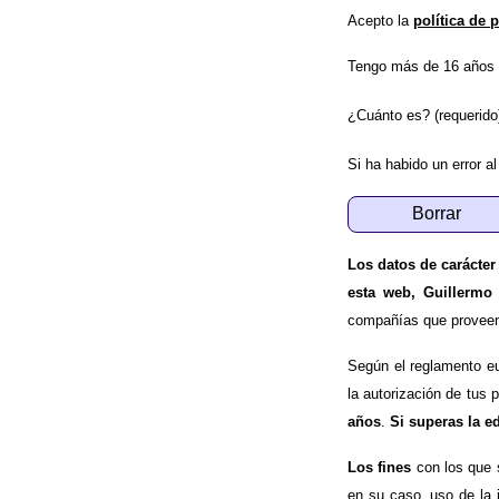
Acepto la
política de 
Tengo más de 16 años 
¿Cuánto es? (requerido
Si ha habido un error al
Los datos de carácter
esta web, Guillermo
compañías que proveen e
Según el reglamento e
la autorización de tus 
años
.
Si superas la e
Los fines
con los que 
en su caso, uso de la 