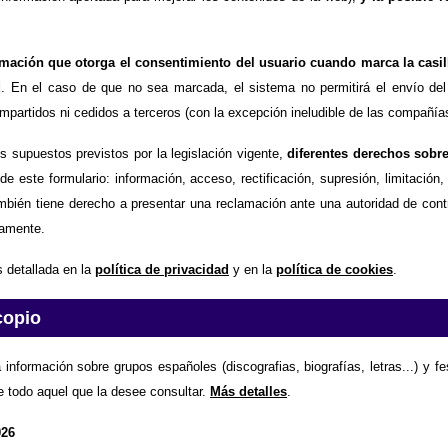
timación que otorga el consentimiento del usuario cuando marca la casil
d
. En el caso de que no sea marcada, el sistema no permitirá el envío del
partidos ni cedidos a terceros (con la excepción ineludible de las compañías
os supuestos previstos por la legislación vigente,
diferentes derechos sobr
de este formulario: información, acceso, rectificación, supresión, limitación
mbién tiene derecho a presentar una reclamación ante una autoridad de contr
amente.
 detallada en la
política de privacidad
y en la
política de cookies
.
copio
 información sobre grupos españoles (discografias, biografías, letras...) y f
e todo aquel que la desee consultar.
Más detalles
.
026