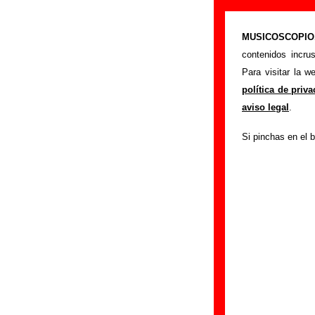
Los Planetas -
MUSICOSCOPIO.c
>
Portada
Los Plan
contenidos incru
Si tienes informac
Para visitar la 
siguiente formula
política de priv
colaboración.
aviso legal
.
Nombre
:
Si pinchas en el b
E-mail
(necesario par
Asunto :
IMPORTANTE:
Musicoscopio NO V