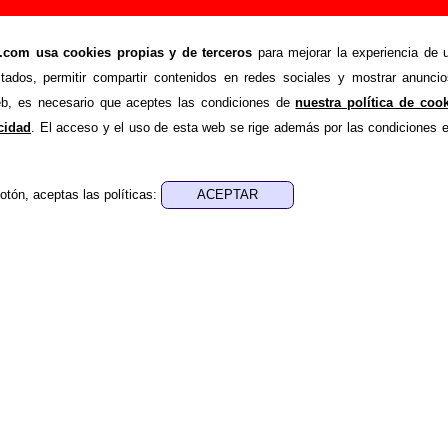
 Añadir o corregir información
om usa cookies propias y de terceros
para mejorar la experiencia de u
>
etas
Añadir
stados, permitir compartir contenidos en redes sociales y mostrar anuncio
ión adicional, puedes enviar nueva información o corregir la ex
web, es necesario que aceptes las condiciones de
nuestra política de coo
rio o escribiendo un e-mail a
guialven@musicoscopio.co
acidad
. El acceso y el uso de esta web se rige además por las condiciones 
otón, aceptas las políticas:
:
a obtener respuesta)
ENDE material discográfico, solo contiene información so