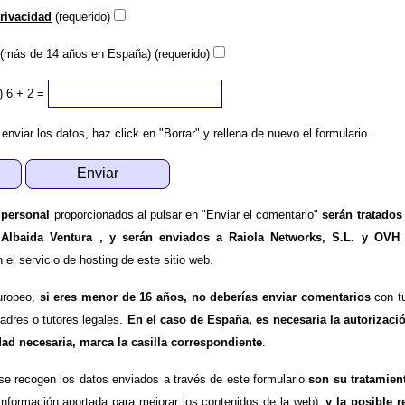
privacidad
(requerido)
(más de 14 años en España) (requerido)
)
6 + 2 =
 enviar los datos, haz click en "Borrar" y rellena de nuevo el formulario.
 personal
proporcionados al pulsar en "Enviar el comentario"
serán tratados
 Albaida Ventura , y serán enviados a Raiola Networks, S.L. y OVH
l servicio de hosting de este sitio web.
uropeo,
si eres menor de 16 años, no deberías enviar comentarios
con tu
padres o tutores legales.
En el caso de España, es necesaria la autorizaci
dad necesaria, marca la casilla correspondiente
.
se recogen los datos enviados a través de este formulario
son su tratamien
información aportada para mejorar los contenidos de la web),
y la posible r