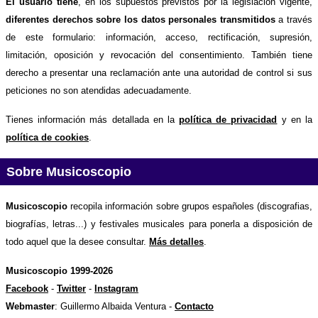
El usuario tiene
, en los supuestos previstos por la legislación vigente,
diferentes derechos sobre los datos personales transmitidos
a través
de este formulario: información, acceso, rectificación, supresión,
limitación, oposición y revocación del consentimiento. También tiene
derecho a presentar una reclamación ante una autoridad de control si sus
peticiones no son atendidas adecuadamente.
Tienes información más detallada en la
política de privacidad
y en la
política de cookies
.
Sobre Musicoscopio
Musicoscopio
recopila información sobre grupos españoles (discografias,
biografías, letras...) y festivales musicales para ponerla a disposición de
todo aquel que la desee consultar.
Más detalles
.
Musicoscopio 1999-2026
Facebook
-
Twitter
-
Instagram
Webmaster
: Guillermo Albaida Ventura -
Contacto