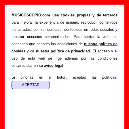
Los DelTonos - Añadir o corregir información
MUSICOSCOPIO.com usa cookies propias y de terceros
>
>
Portada
Los DelTonos
Añadir
para mejorar la experiencia de usuario, reproducir contenidos
Si tienes información adicional, puedes enviar nueva
incrustados, permitir compartir contenidos en redes sociales y
información o corregir la existente mediante el siguiente
mostrar anuncios personalizados. Para visitar la web, es
formulario o escribiendo un e-mail a
necesario que aceptes las condiciones de
nuestra política de
guialven@musicoscopio.com
.
Gracias por tu
cookies
y de
nuestra política de privacidad
. El acceso y el
colaboración.
uso de esta web se rige además por las condiciones
establecidas en su
aviso legal
.
Nombre
:
Si pinchas en el botón, aceptas las políticas:
E-mail
:
(necesario para obtener respuesta)
Asunto :