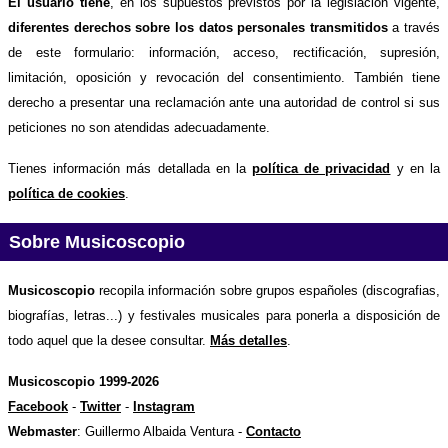
El usuario tiene
, en los supuestos previstos por la legislación vigente,
diferentes derechos sobre los datos personales transmitidos
a través
de este formulario: información, acceso, rectificación, supresión,
limitación, oposición y revocación del consentimiento. También tiene
derecho a presentar una reclamación ante una autoridad de control si sus
peticiones no son atendidas adecuadamente.
Tienes información más detallada en la
política de privacidad
y en la
política de cookies
.
Sobre Musicoscopio
Musicoscopio
recopila información sobre grupos españoles (discografias,
biografías, letras...) y festivales musicales para ponerla a disposición de
todo aquel que la desee consultar.
Más detalles
.
Musicoscopio 1999-2026
Facebook
-
Twitter
-
Instagram
Webmaster
: Guillermo Albaida Ventura -
Contacto