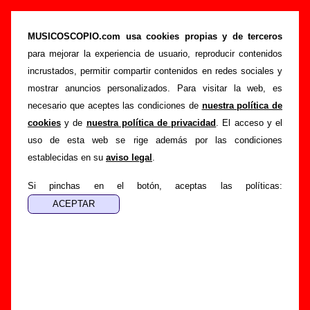
Le Mans - Añadir o corregir información
MUSICOSCOPIO.com usa cookies propias y de terceros
>
>
Portada
Le Mans
Añadir
para mejorar la experiencia de usuario, reproducir contenidos
Si tienes información adicional, puedes enviar nueva
incrustados, permitir compartir contenidos en redes sociales y
información o corregir la existente mediante el siguiente
mostrar anuncios personalizados. Para visitar la web, es
formulario o escribiendo un e-mail a
necesario que aceptes las condiciones de
nuestra política de
guialven@musicoscopio.com
.
Gracias por tu
cookies
y de
nuestra política de privacidad
. El acceso y el
colaboración.
uso de esta web se rige además por las condiciones
establecidas en su
aviso legal
.
Nombre
:
Si pinchas en el botón, aceptas las políticas:
E-mail
:
(necesario para obtener respuesta)
Asunto :