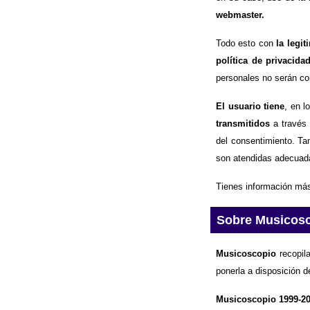
webmaster.
Todo esto con
la legi
política de privacida
personales no serán com
El usuario tiene
, en l
transmitidos
a través 
del consentimiento. Ta
son atendidas adecuad
Tienes información más
Sobre Musicos
Musicoscopio
recopila
ponerla a disposición d
Musicoscopio 1999-2