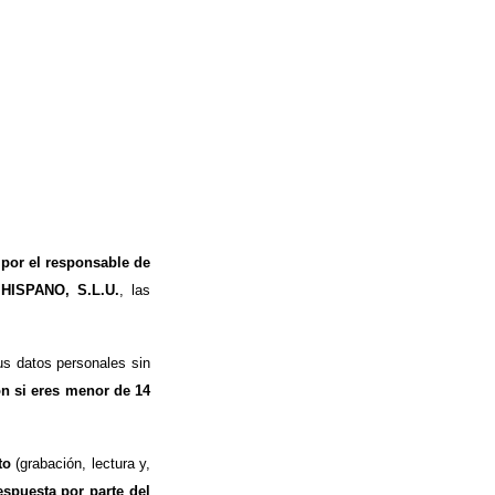
 por el responsable de
 HISPANO, S.L.U.
, las
s datos personales sin
ón si eres menor de 14
to
(grabación, lectura y,
espuesta por parte del