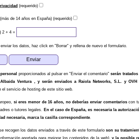
privacidad
(requerido)
(más de 14 años en España) (requerido)
)
2 + 4 =
 enviar los datos, haz click en "Borrar" y rellena de nuevo el formulario.
 personal
proporcionados al pulsar en "Enviar el comentario"
serán tratados
 Albaida Ventura , y serán enviados a Raiola Networks, S.L. y OVH
l servicio de hosting de este sitio web.
uropeo,
si eres menor de 16 años, no deberías enviar comentarios
con tu
padres o tutores legales.
En el caso de España, es necesaria la autorizaci
dad necesaria, marca la casilla correspondiente
.
se recogen los datos enviados a través de este formulario
son su tratamien
información aportada para mejorar los contenidos de la web),
y la posible r