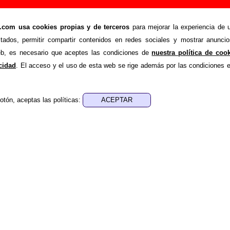
ir o corregir información
om usa cookies propias y de terceros
para mejorar la experiencia de u
>
Añadir
stados, permitir compartir contenidos en redes sociales y mostrar anuncio
ión adicional, puedes enviar nueva información o corregir la ex
web, es necesario que aceptes las condiciones de
nuestra política de coo
rio o escribiendo un e-mail a
guialven@musicoscopio.co
acidad
. El acceso y el uso de esta web se rige además por las condiciones 
otón, aceptas las políticas:
:
a obtener respuesta)
ENDE material discográfico, solo contiene información so