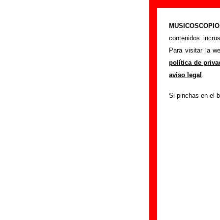
Le Mans - Añad
MUSICOSCOPIO.c
>
Portada
Le Mans
contenidos incru
Si tienes informac
Para visitar la 
siguiente formula
política de priv
colaboración.
aviso legal
.
Nombre
:
Si pinchas en el b
E-mail
(necesario par
Asunto :
IMPORTANTE:
Musicoscopio NO V