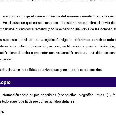
timación que otorga el consentimiento del usuario cuando marca la casil
d
. En el caso de que no sea marcada, el sistema no permitirá el envío del
partidos ni cedidos a terceros (con la excepción ineludible de las compañías
os supuestos previstos por la legislación vigente,
diferentes derechos sobr
de este formulario: información, acceso, rectificación, supresión, limitación
mbién tiene derecho a presentar una reclamación ante una autoridad de contr
amente.
 detallada en la
política de privacidad
y en la
política de cookies
.
copio
 información sobre grupos españoles (discografias, biografías, letras...) y f
e todo aquel que la desee consultar.
Más detalles
.
026