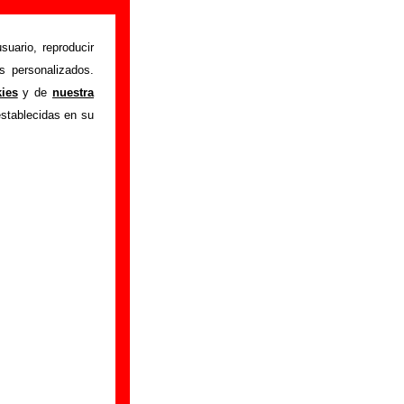
suario, reproducir
s personalizados.
istente mediante el
kies
y de
nuestra
m
.
Gracias por tu
establecidas en su
bre él.