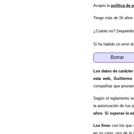
Acepto la
política de 
Tengo más de 16 años 
¿Cuánto es? (requerido
Si ha habido un error al
Los datos de carácter
esta web, Guillermo
compañías que proveen e
Según el reglamento e
la autorización de tus 
años
.
Si superas la e
Los fines
con los que 
en su caso, uso de la 