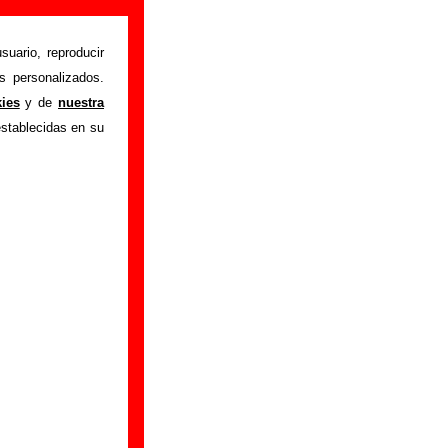
suario, reproducir
s personalizados.
istente mediante el
kies
y de
nuestra
m
.
Gracias por tu
establecidas en su
bre él.