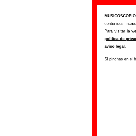
Le Mans - Añad
MUSICOSCOPIO.c
>
Portada
Le Mans
contenidos incru
Si tienes informac
Para visitar la 
siguiente formula
política de priv
colaboración.
aviso legal
.
Nombre
:
Si pinchas en el b
E-mail
(necesario par
Asunto :
IMPORTANTE:
Musicoscopio NO V