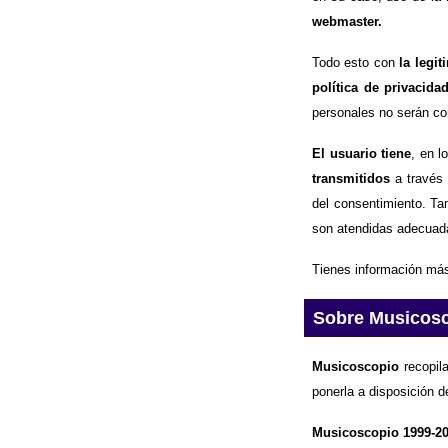
webmaster.
Todo esto con
la legi
política de privacida
personales no serán com
El usuario tiene
, en l
transmitidos
a través 
del consentimiento. Ta
son atendidas adecuad
Tienes información más
Sobre Musicos
Musicoscopio
recopila
ponerla a disposición d
Musicoscopio 1999-2