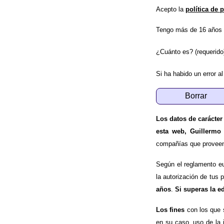
Acepto la
política de 
Tengo más de 16 años 
¿Cuánto es? (requerido
Si ha habido un error al
Los datos de carácter
esta web, Guillermo
compañías que proveen e
Según el reglamento e
la autorización de tus 
años
.
Si superas la e
Los fines
con los que 
en su caso, uso de la 