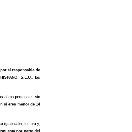
 por el responsable de
 HISPANO, S.L.U.
, las
s datos personales sin
ón si eres menor de 14
to
(grabación, lectura y,
espuesta por parte del