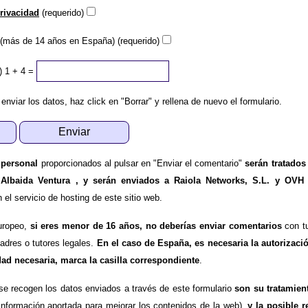
privacidad
(requerido)
(más de 14 años en España) (requerido)
)
1 + 4 =
 enviar los datos, haz click en "Borrar" y rellena de nuevo el formulario.
 personal
proporcionados al pulsar en "Enviar el comentario"
serán tratados
 Albaida Ventura , y serán enviados a Raiola Networks, S.L. y OVH
l servicio de hosting de este sitio web.
uropeo,
si eres menor de 16 años, no deberías enviar comentarios
con tu
padres o tutores legales.
En el caso de España, es necesaria la autorizaci
dad necesaria, marca la casilla correspondiente
.
se recogen los datos enviados a través de este formulario
son su tratamien
información aportada para mejorar los contenidos de la web),
y la posible r