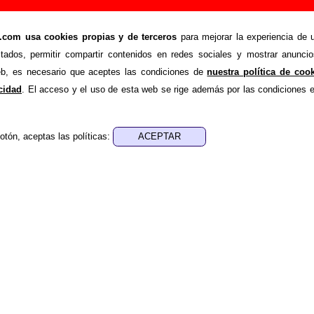
ir o corregir información
om usa cookies propias y de terceros
para mejorar la experiencia de u
>
Añadir
stados, permitir compartir contenidos en redes sociales y mostrar anuncio
ión adicional, puedes enviar nueva información o corregir la ex
web, es necesario que aceptes las condiciones de
nuestra política de coo
rio o escribiendo un e-mail a
guialven@musicoscopio.co
acidad
. El acceso y el uso de esta web se rige además por las condiciones 
otón, aceptas las políticas:
:
a obtener respuesta)
ENDE material discográfico, solo contiene información so