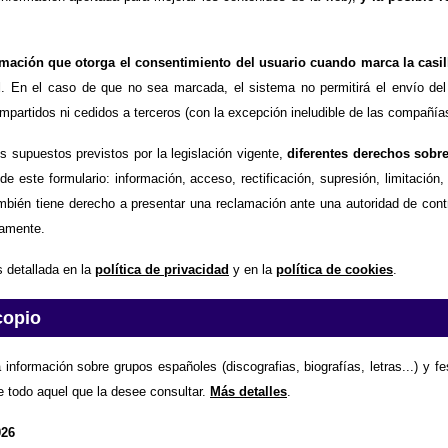
timación que otorga el consentimiento del usuario cuando marca la casil
d
. En el caso de que no sea marcada, el sistema no permitirá el envío del
partidos ni cedidos a terceros (con la excepción ineludible de las compañías
os supuestos previstos por la legislación vigente,
diferentes derechos sobr
de este formulario: información, acceso, rectificación, supresión, limitación
mbién tiene derecho a presentar una reclamación ante una autoridad de contr
amente.
 detallada en la
política de privacidad
y en la
política de cookies
.
copio
 información sobre grupos españoles (discografias, biografías, letras...) y f
e todo aquel que la desee consultar.
Más detalles
.
026