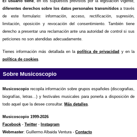
El usuario tiene
, en los supuestos previstos por la legislación vigente,
diferentes derechos sobre los datos personales transmitidos
a través
de este formulario: información, acceso, rectificación, supresión,
limitación, oposición y revocación del consentimiento. También tiene
derecho a presentar una reclamación ante una autoridad de control si sus
peticiones no son atendidas adecuadamente.
Tienes información más detallada en la
política de privacidad
y en la
política de cookies
.
Sobre Musicoscopio
Musicoscopio
recopila información sobre grupos españoles (discografias,
biografías, letras...) y festivales musicales para ponerla a disposición de
todo aquel que la desee consultar.
Más detalles
.
Musicoscopio 1999-2026
Facebook
-
Twitter
-
Instagram
Webmaster
: Guillermo Albaida Ventura -
Contacto