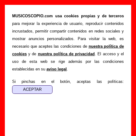
Le Mans - Añadir o corregir información
MUSICOSCOPIO.com usa cookies propias y de terceros
>
>
Portada
Le Mans
Añadir
para mejorar la experiencia de usuario, reproducir contenidos
Si tienes información adicional, puedes enviar nueva
incrustados, permitir compartir contenidos en redes sociales y
información o corregir la existente mediante el siguiente
mostrar anuncios personalizados. Para visitar la web, es
formulario o escribiendo un e-mail a
necesario que aceptes las condiciones de
nuestra política de
guialven@musicoscopio.com
.
Gracias por tu
cookies
y de
nuestra política de privacidad
. El acceso y el
colaboración.
uso de esta web se rige además por las condiciones
establecidas en su
aviso legal
.
Nombre
:
Si pinchas en el botón, aceptas las políticas:
E-mail
:
(necesario para obtener respuesta)
Asunto :