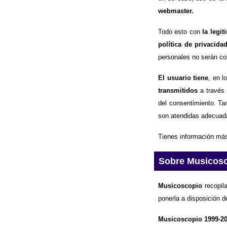
webmaster.
Todo esto con
la legi
política de privacida
personales no serán com
El usuario tiene
, en l
transmitidos
a través 
del consentimiento. Ta
son atendidas adecuad
Tienes información más
Sobre Musicos
Musicoscopio
recopila
ponerla a disposición d
Musicoscopio 1999-2