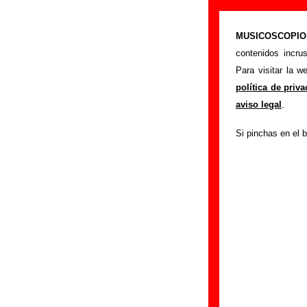
Le Mans - Añad
MUSICOSCOPIO.c
>
Portada
Le Mans
contenidos incru
Si tienes informac
Para visitar la 
siguiente formula
política de priv
colaboración.
aviso legal
.
Nombre
:
Si pinchas en el b
E-mail
(necesario par
Asunto :
IMPORTANTE:
Musicoscopio NO V