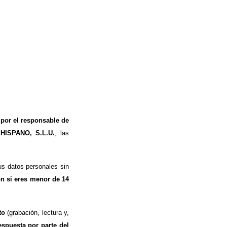
 por el responsable de
 HISPANO, S.L.U.
, las
s datos personales sin
ón si eres menor de 14
to
(grabación, lectura y,
espuesta por parte del