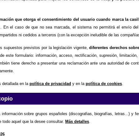
timación que otorga el consentimiento del usuario cuando marca la casil
d
. En el caso de que no sea marcada, el sistema no permitirá el envío del
partidos ni cedidos a terceros (con la excepción ineludible de las compañías
os supuestos previstos por la legislación vigente,
diferentes derechos sobr
de este formulario: información, acceso, rectificación, supresión, limitación
mbién tiene derecho a presentar una reclamación ante una autoridad de contr
amente.
 detallada en la
política de privacidad
y en la
política de cookies
.
copio
 información sobre grupos españoles (discografias, biografías, letras...) y f
e todo aquel que la desee consultar.
Más detalles
.
026