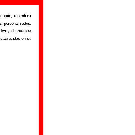
suario, reproducir
s personalizados.
istente mediante el
kies
y de
nuestra
m
.
Gracias por tu
establecidas en su
bre él.