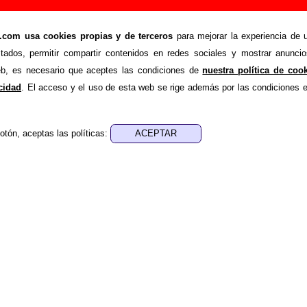
ir o corregir información
om usa cookies propias y de terceros
para mejorar la experiencia de u
>
Añadir
stados, permitir compartir contenidos en redes sociales y mostrar anuncio
ión adicional, puedes enviar nueva información o corregir la ex
web, es necesario que aceptes las condiciones de
nuestra política de coo
rio o escribiendo un e-mail a
guialven@musicoscopio.co
acidad
. El acceso y el uso de esta web se rige además por las condiciones 
otón, aceptas las políticas:
:
a obtener respuesta)
ENDE material discográfico, solo contiene información so