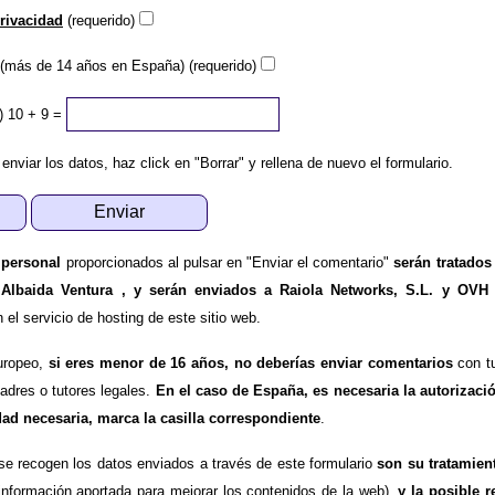
privacidad
(requerido)
(más de 14 años en España) (requerido)
)
10 + 9 =
 enviar los datos, haz click en "Borrar" y rellena de nuevo el formulario.
 personal
proporcionados al pulsar en "Enviar el comentario"
serán tratados
 Albaida Ventura , y serán enviados a Raiola Networks, S.L. y OVH
l servicio de hosting de este sitio web.
uropeo,
si eres menor de 16 años, no deberías enviar comentarios
con tu
padres o tutores legales.
En el caso de España, es necesaria la autorizaci
dad necesaria, marca la casilla correspondiente
.
se recogen los datos enviados a través de este formulario
son su tratamien
información aportada para mejorar los contenidos de la web),
y la posible r