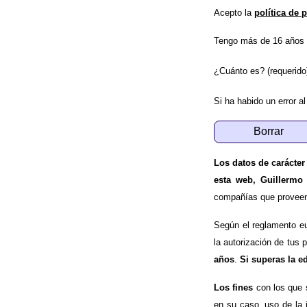
Acepto la
política de 
Tengo más de 16 años 
¿Cuánto es? (requerido
Si ha habido un error al
Los datos de carácter
esta web, Guillermo
compañías que proveen e
Según el reglamento e
la autorización de tus 
años
.
Si superas la e
Los fines
con los que 
en su caso, uso de la 