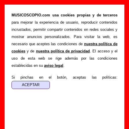
Joe Crepúsculo - Añadir o corregir
información
MUSICOSCOPIO.com usa cookies propias y de terceros
para mejorar la experiencia de usuario, reproducir contenidos
>
>
Portada
Joe Crepúsculo
Añadir
incrustados, permitir compartir contenidos en redes sociales y
Si tienes información adicional, puedes enviar nueva
mostrar anuncios personalizados. Para visitar la web, es
información o corregir la existente mediante el siguiente
necesario que aceptes las condiciones de
nuestra política de
formulario o escribiendo un e-mail a
cookies
y de
nuestra política de privacidad
. El acceso y el
guialven@musicoscopio.com
.
Gracias por tu
uso de esta web se rige además por las condiciones
colaboración.
establecidas en su
aviso legal
.
Nombre
:
Si pinchas en el botón, aceptas las políticas:
E-mail
:
(necesario para obtener respuesta)
Asunto :