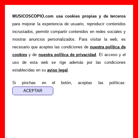
Eliminator Jr. - Añadir o corregir información
MUSICOSCOPIO.com usa cookies propias y de terceros
>
>
Portada
Eliminator Jr.
Añadir
para mejorar la experiencia de usuario, reproducir contenidos
Si tienes información adicional, puedes enviar nueva
incrustados, permitir compartir contenidos en redes sociales y
información o corregir la existente mediante el siguiente
mostrar anuncios personalizados. Para visitar la web, es
formulario o escribiendo un e-mail a
necesario que aceptes las condiciones de
nuestra política de
guialven@musicoscopio.com
.
Gracias por tu
cookies
y de
nuestra política de privacidad
. El acceso y el
colaboración.
uso de esta web se rige además por las condiciones
establecidas en su
aviso legal
.
Nombre
:
Si pinchas en el botón, aceptas las políticas:
E-mail
:
(necesario para obtener respuesta)
Asunto :