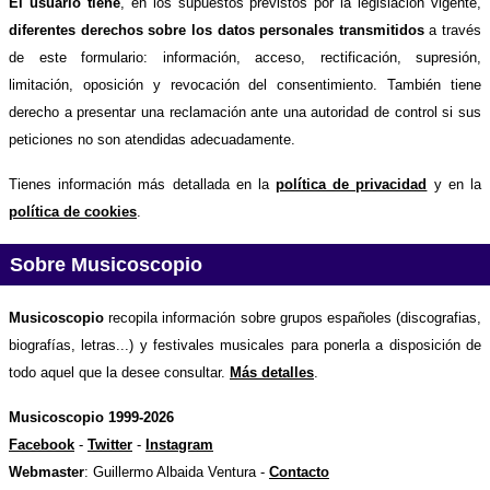
El usuario tiene
, en los supuestos previstos por la legislación vigente,
diferentes derechos sobre los datos personales transmitidos
a través
de este formulario: información, acceso, rectificación, supresión,
limitación, oposición y revocación del consentimiento. También tiene
derecho a presentar una reclamación ante una autoridad de control si sus
peticiones no son atendidas adecuadamente.
Tienes información más detallada en la
política de privacidad
y en la
política de cookies
.
Sobre Musicoscopio
Musicoscopio
recopila información sobre grupos españoles (discografias,
biografías, letras...) y festivales musicales para ponerla a disposición de
todo aquel que la desee consultar.
Más detalles
.
Musicoscopio 1999-2026
Facebook
-
Twitter
-
Instagram
Webmaster
: Guillermo Albaida Ventura -
Contacto