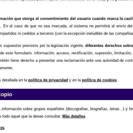
timación que otorga el consentimiento del usuario cuando marca la casil
d
. En el caso de que no sea marcada, el sistema no permitirá el envío del
partidos ni cedidos a terceros (con la excepción ineludible de las compañías
os supuestos previstos por la legislación vigente,
diferentes derechos sobr
de este formulario: información, acceso, rectificación, supresión, limitación
mbién tiene derecho a presentar una reclamación ante una autoridad de contr
amente.
 detallada en la
política de privacidad
y en la
política de cookies
.
copio
 información sobre grupos españoles (discografias, biografías, letras...) y f
e todo aquel que la desee consultar.
Más detalles
.
026