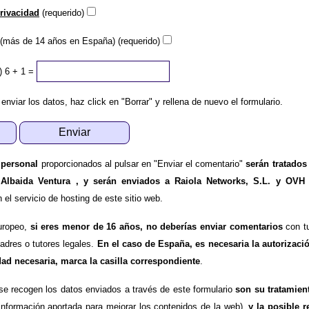
privacidad
(requerido)
(más de 14 años en España) (requerido)
)
6 + 1 =
 enviar los datos, haz click en "Borrar" y rellena de nuevo el formulario.
 personal
proporcionados al pulsar en "Enviar el comentario"
serán tratados
 Albaida Ventura , y serán enviados a Raiola Networks, S.L. y OVH
l servicio de hosting de este sitio web.
uropeo,
si eres menor de 16 años, no deberías enviar comentarios
con tu
padres o tutores legales.
En el caso de España, es necesaria la autorizaci
dad necesaria, marca la casilla correspondiente
.
se recogen los datos enviados a través de este formulario
son su tratamien
información aportada para mejorar los contenidos de la web),
y la posible r