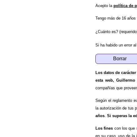
Acepto la
política de 
Tengo más de 16 años 
¿Cuánto es? (requerido
Si ha habido un error al
Los datos de carácter
esta web, Guillermo
compañías que proveen e
Según el reglamento e
la autorización de tus 
años
.
Si superas la e
Los fines
con los que 
en su caso, uso de la 