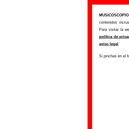
El Inquilino C
MUSICOSCOPIO.c
>
Portada
El Inquil
contenidos incru
Si tienes informac
Para visitar la 
siguiente formula
política de priv
colaboración.
aviso legal
.
Nombre
:
Si pinchas en el b
E-mail
(necesario par
Asunto :
IMPORTANTE:
Musicoscopio NO V