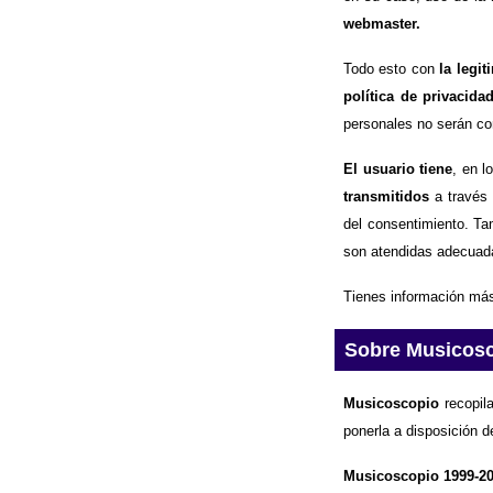
webmaster.
Todo esto con
la legi
política de privacida
personales no serán com
El usuario tiene
, en l
transmitidos
a través 
del consentimiento. Ta
son atendidas adecuad
Tienes información más
Sobre Musicos
Musicoscopio
recopila
ponerla a disposición d
Musicoscopio 1999-2