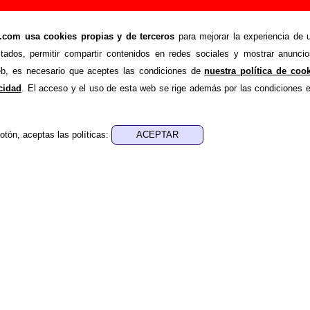
omunista - Añadir o corregir información
om usa cookies propias y de terceros
para mejorar la experiencia de u
>
ino Comunista
Añadir
stados, permitir compartir contenidos en redes sociales y mostrar anuncio
ión adicional, puedes enviar nueva información o corregir la ex
web, es necesario que aceptes las condiciones de
nuestra política de coo
rio o escribiendo un e-mail a
guialven@musicoscopio.co
acidad
. El acceso y el uso de esta web se rige además por las condiciones 
otón, aceptas las políticas:
:
a obtener respuesta)
ENDE material discográfico, solo contiene información so