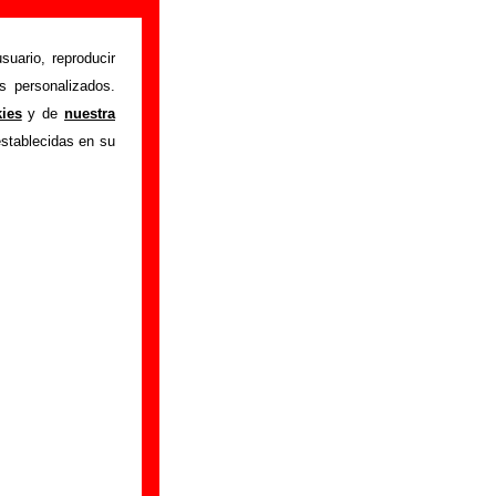
suario, reproducir
s personalizados.
istente mediante el
kies
y de
nuestra
m
.
Gracias por tu
establecidas en su
bre él.