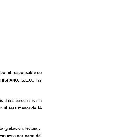
 por el responsable de
 HISPANO, S.L.U.
, las
s datos personales sin
ón si eres menor de 14
to
(grabación, lectura y,
espuesta por parte del