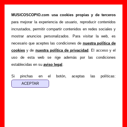
Deluxe - Añadir o corregir información
MUSICOSCOPIO.com usa cookies propias y de terceros
>
>
Portada
Deluxe
Añadir
para mejorar la experiencia de usuario, reproducir contenidos
Si tienes información adicional, puedes enviar nueva
incrustados, permitir compartir contenidos en redes sociales y
información o corregir la existente mediante el siguiente
mostrar anuncios personalizados. Para visitar la web, es
formulario o escribiendo un e-mail a
necesario que aceptes las condiciones de
nuestra política de
guialven@musicoscopio.com
.
Gracias por tu
cookies
y de
nuestra política de privacidad
. El acceso y el
colaboración.
uso de esta web se rige además por las condiciones
establecidas en su
aviso legal
.
Nombre
:
Si pinchas en el botón, aceptas las políticas:
E-mail
:
(necesario para obtener respuesta)
Asunto :