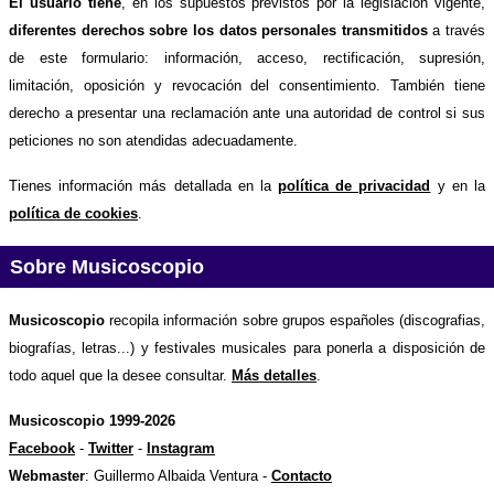
El usuario tiene
, en los supuestos previstos por la legislación vigente,
diferentes derechos sobre los datos personales transmitidos
a través
de este formulario: información, acceso, rectificación, supresión,
limitación, oposición y revocación del consentimiento. También tiene
derecho a presentar una reclamación ante una autoridad de control si sus
peticiones no son atendidas adecuadamente.
Tienes información más detallada en la
política de privacidad
y en la
política de cookies
.
Sobre Musicoscopio
Musicoscopio
recopila información sobre grupos españoles (discografias,
biografías, letras...) y festivales musicales para ponerla a disposición de
todo aquel que la desee consultar.
Más detalles
.
Musicoscopio 1999-2026
Facebook
-
Twitter
-
Instagram
Webmaster
: Guillermo Albaida Ventura -
Contacto