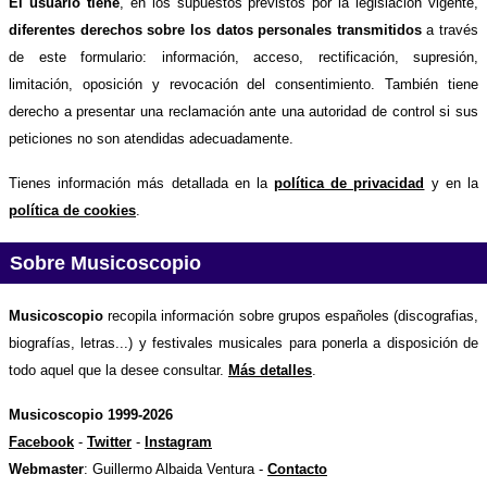
El usuario tiene
, en los supuestos previstos por la legislación vigente,
diferentes derechos sobre los datos personales transmitidos
a través
de este formulario: información, acceso, rectificación, supresión,
limitación, oposición y revocación del consentimiento. También tiene
derecho a presentar una reclamación ante una autoridad de control si sus
peticiones no son atendidas adecuadamente.
Tienes información más detallada en la
política de privacidad
y en la
política de cookies
.
Sobre Musicoscopio
Musicoscopio
recopila información sobre grupos españoles (discografias,
biografías, letras...) y festivales musicales para ponerla a disposición de
todo aquel que la desee consultar.
Más detalles
.
Musicoscopio 1999-2026
Facebook
-
Twitter
-
Instagram
Webmaster
: Guillermo Albaida Ventura -
Contacto