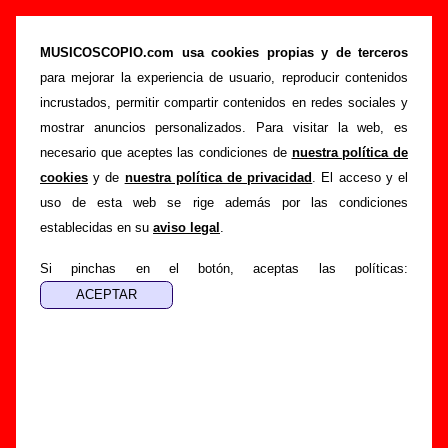
Delorean - Añadir o corregir información
MUSICOSCOPIO.com usa cookies propias y de terceros
>
>
Portada
Delorean
Añadir
para mejorar la experiencia de usuario, reproducir contenidos
Si tienes información adicional, puedes enviar nueva
incrustados, permitir compartir contenidos en redes sociales y
información o corregir la existente mediante el siguiente
mostrar anuncios personalizados. Para visitar la web, es
formulario o escribiendo un e-mail a
necesario que aceptes las condiciones de
nuestra política de
guialven@musicoscopio.com
.
Gracias por tu
cookies
y de
nuestra política de privacidad
. El acceso y el
colaboración.
uso de esta web se rige además por las condiciones
establecidas en su
aviso legal
.
Nombre
:
Si pinchas en el botón, aceptas las políticas:
E-mail
:
(necesario para obtener respuesta)
Asunto :