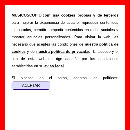
Delafé Y Las Flores Azules - Añadir o corregir
información
MUSICOSCOPIO.com usa cookies propias y de terceros
para mejorar la experiencia de usuario, reproducir contenidos
>
>
Portada
Delafé Y Las Flores Azules
Añadir
incrustados, permitir compartir contenidos en redes sociales y
Si tienes información adicional, puedes enviar nueva
mostrar anuncios personalizados. Para visitar la web, es
información o corregir la existente mediante el siguiente
necesario que aceptes las condiciones de
nuestra política de
formulario o escribiendo un e-mail a
cookies
y de
nuestra política de privacidad
. El acceso y el
guialven@musicoscopio.com
.
Gracias por tu
uso de esta web se rige además por las condiciones
colaboración.
establecidas en su
aviso legal
.
Nombre
:
Si pinchas en el botón, aceptas las políticas:
E-mail
:
(necesario para obtener respuesta)
Asunto :