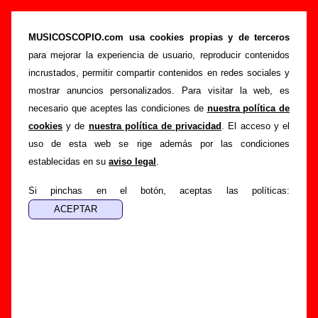
ddt - Añadir o corregir información
MUSICOSCOPIO.com usa cookies propias y de terceros
>
>
Portada
ddt
Añadir
para mejorar la experiencia de usuario, reproducir contenidos
Si tienes información adicional, puedes enviar nueva
incrustados, permitir compartir contenidos en redes sociales y
información o corregir la existente mediante el siguiente
mostrar anuncios personalizados. Para visitar la web, es
formulario o escribiendo un e-mail a
necesario que aceptes las condiciones de
nuestra política de
guialven@musicoscopio.com
.
Gracias por tu
cookies
y de
nuestra política de privacidad
. El acceso y el
colaboración.
uso de esta web se rige además por las condiciones
establecidas en su
aviso legal
.
Nombre
:
Si pinchas en el botón, aceptas las políticas:
E-mail
:
(necesario para obtener respuesta)
Asunto :