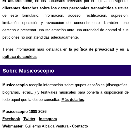
El usuario tiene
, en los supuestos previstos por la legislación vigente,
diferentes derechos sobre los datos personales transmitidos
a través
de este formulario: información, acceso, rectificación, supresión,
limitación, oposición y revocación del consentimiento. También tiene
derecho a presentar una reclamación ante una autoridad de control si sus
peticiones no son atendidas adecuadamente.
Tienes información más detallada en la
política de privacidad
y en la
política de cookies
.
Sobre Musicoscopio
Musicoscopio
recopila información sobre grupos españoles (discografias,
biografías, letras...) y festivales musicales para ponerla a disposición de
todo aquel que la desee consultar.
Más detalles
.
Musicoscopio 1999-2026
Facebook
-
Twitter
-
Instagram
Webmaster
: Guillermo Albaida Ventura -
Contacto