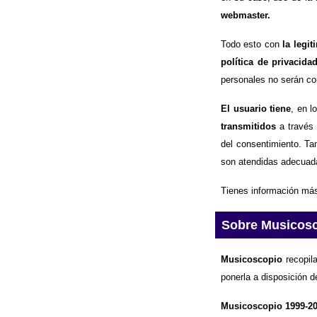
webmaster.
Todo esto con
la legi
política de privacida
personales no serán com
El usuario tiene
, en l
transmitidos
a través 
del consentimiento. Ta
son atendidas adecuad
Tienes información más
Sobre Musicos
Musicoscopio
recopila
ponerla a disposición d
Musicoscopio 1999-2