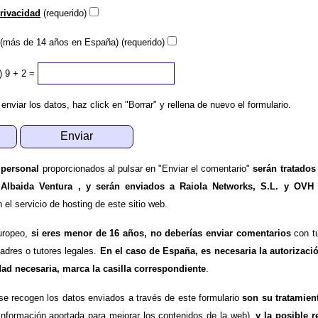
privacidad
(requerido)
(más de 14 años en España) (requerido)
)
9 + 2 =
 enviar los datos, haz click en "Borrar" y rellena de nuevo el formulario.
 personal
proporcionados al pulsar en "Enviar el comentario"
serán tratados
 Albaida Ventura , y serán enviados a Raiola Networks, S.L. y OVH
l servicio de hosting de este sitio web.
uropeo,
si eres menor de 16 años, no deberías enviar comentarios
con tu
padres o tutores legales.
En el caso de España, es necesaria la autorizaci
dad necesaria, marca la casilla correspondiente
.
se recogen los datos enviados a través de este formulario
son su tratamien
información aportada para mejorar los contenidos de la web),
y la posible r