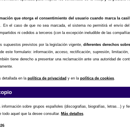
timación que otorga el consentimiento del usuario cuando marca la casil
d
. En el caso de que no sea marcada, el sistema no permitirá el envío del
partidos ni cedidos a terceros (con la excepción ineludible de las compañías
os supuestos previstos por la legislación vigente,
diferentes derechos sobr
de este formulario: información, acceso, rectificación, supresión, limitación
mbién tiene derecho a presentar una reclamación ante una autoridad de contr
amente.
 detallada en la
política de privacidad
y en la
política de cookies
.
copio
 información sobre grupos españoles (discografias, biografías, letras...) y f
e todo aquel que la desee consultar.
Más detalles
.
026