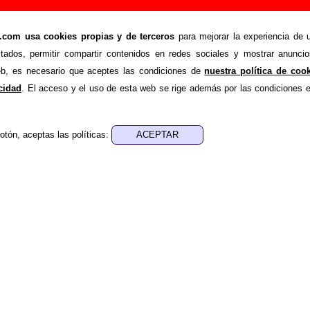
midos - Añadir o corregir información
om usa cookies propias y de terceros
para mejorar la experiencia de u
>
 Exprimidos
Añadir
stados, permitir compartir contenidos en redes sociales y mostrar anuncio
ión adicional, puedes enviar nueva información o corregir la ex
web, es necesario que aceptes las condiciones de
nuestra política de coo
rio o escribiendo un e-mail a
guialven@musicoscopio.co
acidad
. El acceso y el uso de esta web se rige además por las condiciones 
otón, aceptas las políticas:
:
a obtener respuesta)
ENDE material discográfico, solo contiene información so