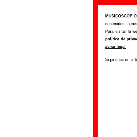
Cerebros Expri
MUSICOSCOPIO.c
>
Portada
Cerebros
contenidos incru
Si tienes informac
Para visitar la 
siguiente formula
política de priv
colaboración.
aviso legal
.
Nombre
:
Si pinchas en el b
E-mail
(necesario par
Asunto :
IMPORTANTE:
Musicoscopio NO V