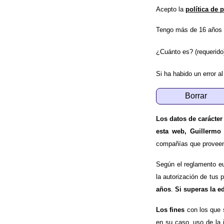
Acepto la
política de 
Tengo más de 16 años 
¿Cuánto es? (requerido
Si ha habido un error al
Los datos de carácter
esta web, Guillermo
compañías que proveen e
Según el reglamento e
la autorización de tus 
años
.
Si superas la e
Los fines
con los que 
en su caso, uso de la 