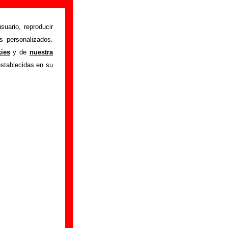
suario, reproducir
s personalizados.
istente mediante el
kies
y de
nuestra
m
.
Gracias por tu
establecidas en su
bre él.