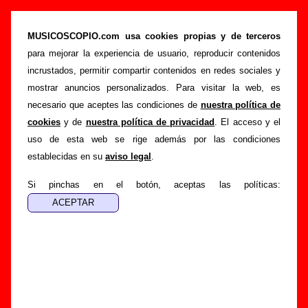
Bunbury - Añadir o corregir información
MUSICOSCOPIO.com usa cookies propias y de terceros
>
>
Portada
Bunbury
Añadir
para mejorar la experiencia de usuario, reproducir contenidos
Si tienes información adicional, puedes enviar nueva
incrustados, permitir compartir contenidos en redes sociales y
información o corregir la existente mediante el siguiente
mostrar anuncios personalizados. Para visitar la web, es
formulario o escribiendo un e-mail a
necesario que aceptes las condiciones de
nuestra política de
guialven@musicoscopio.com
.
Gracias por tu
cookies
y de
nuestra política de privacidad
. El acceso y el
colaboración.
uso de esta web se rige además por las condiciones
establecidas en su
aviso legal
.
Nombre
:
Si pinchas en el botón, aceptas las políticas:
E-mail
:
(necesario para obtener respuesta)
Asunto :