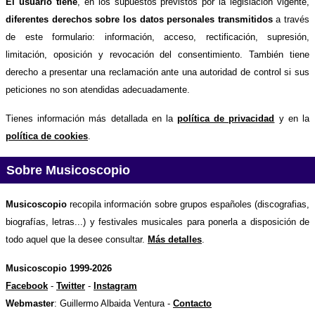
El usuario tiene
, en los supuestos previstos por la legislación vigente,
diferentes derechos sobre los datos personales transmitidos
a través
de este formulario: información, acceso, rectificación, supresión,
limitación, oposición y revocación del consentimiento. También tiene
derecho a presentar una reclamación ante una autoridad de control si sus
peticiones no son atendidas adecuadamente.
Tienes información más detallada en la
política de privacidad
y en la
política de cookies
.
Sobre Musicoscopio
Musicoscopio
recopila información sobre grupos españoles (discografias,
biografías, letras...) y festivales musicales para ponerla a disposición de
todo aquel que la desee consultar.
Más detalles
.
Musicoscopio 1999-2026
Facebook
-
Twitter
-
Instagram
Webmaster
: Guillermo Albaida Ventura -
Contacto