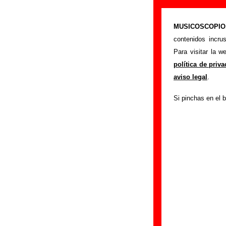
Big Score - Añ
MUSICOSCOPIO.c
>
Portada
Big Scor
contenidos incru
Si tienes informac
Para visitar la 
siguiente formula
política de priv
colaboración.
aviso legal
.
Nombre
:
Si pinchas en el b
E-mail
(necesario par
Asunto :
IMPORTANTE:
Musicoscopio NO V