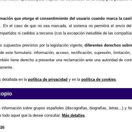
timación que otorga el consentimiento del usuario cuando marca la casil
d
. En el caso de que no sea marcada, el sistema no permitirá el envío del
partidos ni cedidos a terceros (con la excepción ineludible de las compañías
os supuestos previstos por la legislación vigente,
diferentes derechos sobr
de este formulario: información, acceso, rectificación, supresión, limitación
mbién tiene derecho a presentar una reclamación ante una autoridad de contr
amente.
 detallada en la
política de privacidad
y en la
política de cookies
.
copio
 información sobre grupos españoles (discografias, biografías, letras...) y f
e todo aquel que la desee consultar.
Más detalles
.
026