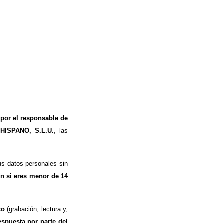
 por el responsable de
 HISPANO, S.L.U.
, las
s datos personales sin
ón si eres menor de 14
to
(grabación, lectura y,
espuesta por parte del