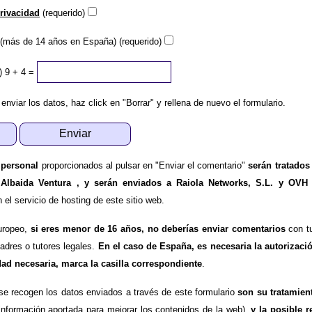
privacidad
(requerido)
(más de 14 años en España) (requerido)
)
9 + 4 =
 enviar los datos, haz click en "Borrar" y rellena de nuevo el formulario.
 personal
proporcionados al pulsar en "Enviar el comentario"
serán tratados
 Albaida Ventura , y serán enviados a Raiola Networks, S.L. y OVH
l servicio de hosting de este sitio web.
uropeo,
si eres menor de 16 años, no deberías enviar comentarios
con tu
padres o tutores legales.
En el caso de España, es necesaria la autorizaci
dad necesaria, marca la casilla correspondiente
.
se recogen los datos enviados a través de este formulario
son su tratamien
información aportada para mejorar los contenidos de la web),
y la posible r