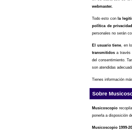
webmaster.
Todo esto con
la legi
política de privacida
personales no serán com
El usuario tiene
, en l
transmitidos
a través 
del consentimiento. Ta
son atendidas adecuad
Tienes información más
Sobre Musicos
Musicoscopio
recopila
ponerla a disposición d
Musicoscopio 1999-2