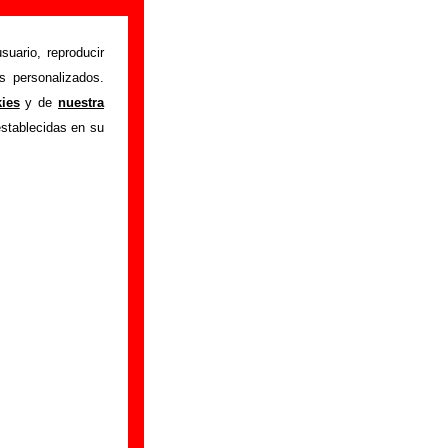
suario, reproducir
s personalizados.
istente mediante el
kies
y de
nuestra
m
.
Gracias por tu
establecidas en su
bre él.