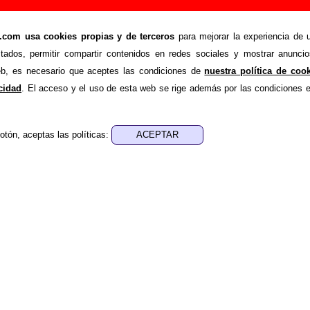
adir o corregir información
om usa cookies propias y de terceros
para mejorar la experiencia de u
>
e
Añadir
stados, permitir compartir contenidos en redes sociales y mostrar anuncio
ión adicional, puedes enviar nueva información o corregir la ex
web, es necesario que aceptes las condiciones de
nuestra política de coo
rio o escribiendo un e-mail a
guialven@musicoscopio.co
acidad
. El acceso y el uso de esta web se rige además por las condiciones 
otón, aceptas las políticas:
:
a obtener respuesta)
ENDE material discográfico, solo contiene información so