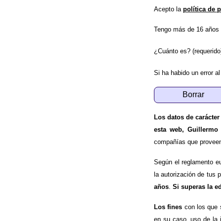
Acepto la
política de 
Tengo más de 16 años 
¿Cuánto es? (requerido
Si ha habido un error al
Los datos de carácter
esta web, Guillermo
compañías que proveen e
Según el reglamento e
la autorización de tus 
años
.
Si superas la e
Los fines
con los que 
en su caso, uso de la 