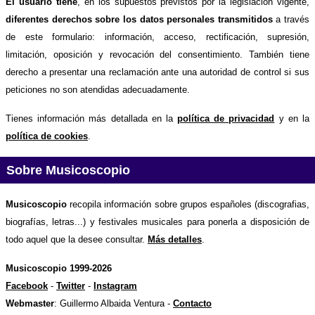
El usuario tiene
, en los supuestos previstos por la legislación vigente,
diferentes derechos sobre los datos personales transmitidos
a través
de este formulario: información, acceso, rectificación, supresión,
limitación, oposición y revocación del consentimiento. También tiene
derecho a presentar una reclamación ante una autoridad de control si sus
peticiones no son atendidas adecuadamente.
Tienes información más detallada en la
política de privacidad
y en la
política de cookies
.
Sobre Musicoscopio
Musicoscopio
recopila información sobre grupos españoles (discografias,
biografías, letras...) y festivales musicales para ponerla a disposición de
todo aquel que la desee consultar.
Más detalles
.
Musicoscopio 1999-2026
Facebook
-
Twitter
-
Instagram
Webmaster
: Guillermo Albaida Ventura -
Contacto