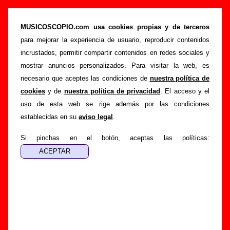
Ama - Añadir o corregir información
MUSICOSCOPIO.com usa cookies propias y de terceros
>
>
Portada
Ama
Añadir
para mejorar la experiencia de usuario, reproducir contenidos
Si tienes información adicional, puedes enviar nueva
incrustados, permitir compartir contenidos en redes sociales y
información o corregir la existente mediante el siguiente
mostrar anuncios personalizados. Para visitar la web, es
formulario o escribiendo un e-mail a
necesario que aceptes las condiciones de
nuestra política de
guialven@musicoscopio.com
.
Gracias por tu
cookies
y de
nuestra política de privacidad
. El acceso y el
colaboración.
uso de esta web se rige además por las condiciones
establecidas en su
aviso legal
.
Nombre
:
Si pinchas en el botón, aceptas las políticas:
E-mail
:
(necesario para obtener respuesta)
Asunto :