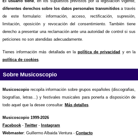
El usuario tiene
, en los supuestos previstos por la legislación vigente,
diferentes derechos sobre los datos personales transmitidos
a través
de este formulario: información, acceso, rectificación, supresión,
limitación, oposición y revocación del consentimiento. También tiene
derecho a presentar una reclamación ante una autoridad de control si sus
peticiones no son atendidas adecuadamente.
Tienes información más detallada en la
política de privacidad
y en la
política de cookies
.
Sobre Musicoscopio
Musicoscopio
recopila información sobre grupos españoles (discografias,
biografías, letras...) y festivales musicales para ponerla a disposición de
todo aquel que la desee consultar.
Más detalles
.
Musicoscopio 1999-2026
Facebook
-
Twitter
-
Instagram
Webmaster
: Guillermo Albaida Ventura -
Contacto