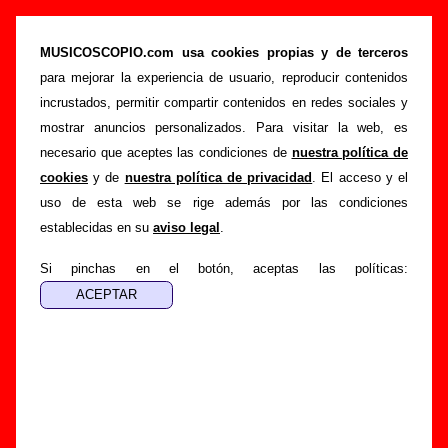
Airbag - Añadir o corregir información
MUSICOSCOPIO.com usa cookies propias y de terceros
>
>
Portada
Airbag
Añadir
para mejorar la experiencia de usuario, reproducir contenidos
Si tienes información adicional, puedes enviar nueva
incrustados, permitir compartir contenidos en redes sociales y
información o corregir la existente mediante el siguiente
mostrar anuncios personalizados. Para visitar la web, es
formulario o escribiendo un e-mail a
necesario que aceptes las condiciones de
nuestra política de
guialven@musicoscopio.com
.
Gracias por tu
cookies
y de
nuestra política de privacidad
. El acceso y el
colaboración.
uso de esta web se rige además por las condiciones
establecidas en su
aviso legal
.
Nombre
:
Si pinchas en el botón, aceptas las políticas:
E-mail
:
(necesario para obtener respuesta)
Asunto :