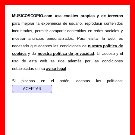
Biografía de Los Magnéticos: miembros,
historia y publicaciones
MUSICOSCOPIO.com usa cookies propias y de terceros
para mejorar la experiencia de usuario, reproducir contenidos
>
Portada
Los Magnéticos
incrustados, permitir compartir contenidos en redes sociales y
Esta página recopila información sobre la biografía de
Los
mostrar anuncios personalizados. Para visitar la web, es
Magnéticos
: sus componentes iniciales y los cambios de
necesario que aceptes las condiciones de
nuestra política de
formación, su trayectoria y otros grupos relacionados, los
cookies
y de
nuestra política de privacidad
. El acceso y el
discos y las canciones que han publicado, enlaces con
uso de esta web se rige además por las condiciones
información adicional... Si lo deseas, puedes ayudar a
establecidas en su
aviso legal
.
completar esta sección
enviando nueva información o
corrigiendo la existente.
Si pinchas en el botón, aceptas las políticas:
El texto de esta biografía fue escrito por Guillermo Albaida
Ventura. La última actualización del mismo fue realizada el
día 13 de abril de 2013. El texto está publicado
bajo licencia
CC BY-SA 3.0