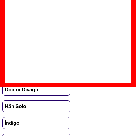
letras de sus canciones y versiones, sigue el enlace
correspondiente.
Big Score
Bisiesta
Ciudadano
Cuello
Doctor Divago
Hän Solo
Índigo