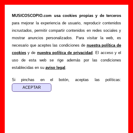
Grupos de la provincia de Valencia (por orden
alfabético)
MUSICOSCOPIO.com usa cookies propias y de terceros
para mejorar la experiencia de usuario, reproducir contenidos
>
>
Portada
Grupos
Provincia de Valencia
incrustados, permitir compartir contenidos en redes sociales y
En esta página tienes una
lista ordenada alfabéticamente
mostrar anuncios personalizados. Para visitar la web, es
con los nombres de los
grupos españoles
incluidos en
necesario que aceptes las condiciones de
nuestra política de
Musicoscopio
que proceden de la provincia de Valencia
,
cookies
y de
nuestra política de privacidad
. El acceso y el
tanto bandas con varios componentes comos proyectos de
uso de esta web se rige además por las condiciones
tipo más personal con un único miembro fijo.
establecidas en su
aviso legal
.
Si pinchas en el botón, aceptas las políticas:
Lista de grupos valencianos (bandas y cantantes)
Para ver la sección en Musicoscopio dedicada a un grupo en
concreto, con información sobre su biografía, su discografía
(álbumes, EPs, singles, recopilatorios y discos tributo) y las