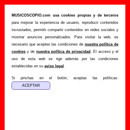
Los Planetas - Añadir o corregir información
MUSICOSCOPIO.com usa cookies propias y de terceros
>
>
Portada
Los Planetas
Añadir
para mejorar la experiencia de usuario, reproducir contenidos
Si tienes información adicional, puedes enviar nueva
incrustados, permitir compartir contenidos en redes sociales y
información o corregir la existente mediante el siguiente
mostrar anuncios personalizados. Para visitar la web, es
formulario o escribiendo un e-mail a
necesario que aceptes las condiciones de
nuestra política de
guialven@musicoscopio.com
.
Gracias por tu
cookies
y de
nuestra política de privacidad
. El acceso y el
colaboración.
uso de esta web se rige además por las condiciones
establecidas en su
aviso legal
.
Nombre
:
Si pinchas en el botón, aceptas las políticas:
E-mail
:
(necesario para obtener respuesta)
Asunto :