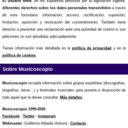
El usuario tiene
, en los supuestos previstos por la legislación vigente,
diferentes derechos sobre los datos personales transmitidos
a través
de este formulario: información, acceso, rectificación, supresión,
limitación, oposición y revocación del consentimiento. También tiene
derecho a presentar una reclamación ante una autoridad de control si sus
peticiones no son atendidas adecuadamente.
Tienes información más detallada en la
política de privacidad
y en la
política de cookies
.
Sobre Musicoscopio
Musicoscopio
recopila información sobre grupos españoles (discografias,
biografías, letras...) y festivales musicales para ponerla a disposición de
todo aquel que la desee consultar.
Más detalles
.
Musicoscopio 1999-2026
Facebook
-
Twitter
-
Instagram
Webmaster
: Guillermo Albaida Ventura -
Contacto