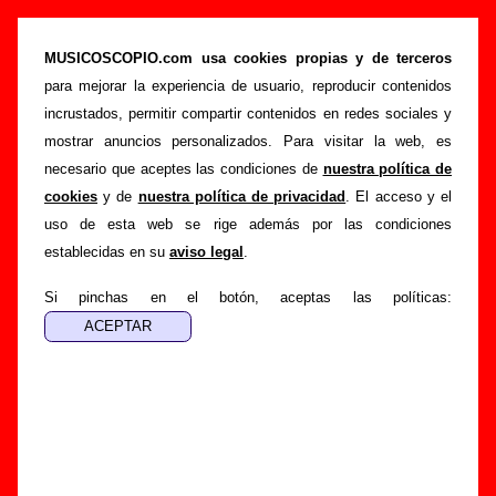
Ciudadano - Añadir o corregir información
MUSICOSCOPIO.com usa cookies propias y de terceros
>
>
Portada
Ciudadano
Añadir
para mejorar la experiencia de usuario, reproducir contenidos
Si tienes información adicional, puedes enviar nueva
incrustados, permitir compartir contenidos en redes sociales y
información o corregir la existente mediante el siguiente
mostrar anuncios personalizados. Para visitar la web, es
formulario o escribiendo un e-mail a
necesario que aceptes las condiciones de
nuestra política de
guialven@musicoscopio.com
.
Gracias por tu
cookies
y de
nuestra política de privacidad
. El acceso y el
colaboración.
uso de esta web se rige además por las condiciones
establecidas en su
aviso legal
.
Nombre
:
Si pinchas en el botón, aceptas las políticas:
E-mail
:
(necesario para obtener respuesta)
Asunto :