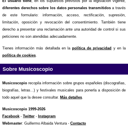
El usuario tiene
, en los supuestos previstos por la legislación vigente,
diferentes derechos sobre los datos personales transmitidos
a través
de este formulario: información, acceso, rectificación, supresión,
limitación, oposición y revocación del consentimiento. También tiene
derecho a presentar una reclamación ante una autoridad de control si sus
peticiones no son atendidas adecuadamente.
Tienes información más detallada en la
política de privacidad
y en la
política de cookies
.
Sobre Musicoscopio
Musicoscopio
recopila información sobre grupos españoles (discografias,
biografías, letras...) y festivales musicales para ponerla a disposición de
todo aquel que la desee consultar.
Más detalles
.
Musicoscopio 1999-2026
Facebook
-
Twitter
-
Instagram
Webmaster
: Guillermo Albaida Ventura -
Contacto