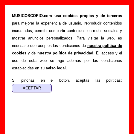
Recopilatorios y discos homenaje del año
2023 con grupos españoles
MUSICOSCOPIO.com usa cookies propias y de terceros
para mejorar la experiencia de usuario, reproducir contenidos
>
>
Portada
Varios artistas
Discos de 2023
incrustados, permitir compartir contenidos en redes sociales y
Esta página muestra la lista de
discos recopilatorios y
mostrar anuncios personalizados. Para visitar la web, es
tributos (año 2023)
. Para más información sobre uno de los
necesario que aceptes las condiciones de
nuestra política de
elementos de la lista, sigue el enlace correspondiente. Si
cookies
y de
nuestra política de privacidad
. El acceso y el
encuentras errores o tienes información adicional, puedes
uso de esta web se rige además por las condiciones
ayudar a
completar esta información
establecidas en su
aviso legal
.
Si pinchas en el botón, aceptas las políticas:
Todavía no hay información disponible.
Ampliar / corregir