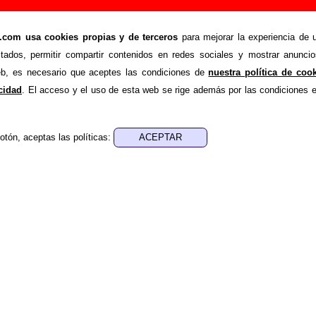
ily (Un soplo en el corazón de Elefant) (CD digi
om usa cookies propias y de terceros
para mejorar la experiencia de u
stados, permitir compartir contenidos en redes sociales y mostrar anuncio
>
>
istas
Discos de 2014
Homenaje a Family (Un soplo en el corazón
web, es necesario que aceptes las condiciones de
nuestra política de coo
de recopilar todo tipo de información sobre el
disco “Homen
acidad
. El acceso y el uso de esta web se rige además por las condiciones 
ón de Elefant)”
, interpretado por
Varios artistas
. Además del l
sco, también se mostrarán en esta página otros tipos de infor
 los datos relacionados con su publicación, los créditos de 
otón, aceptas las políticas:
tor, músicos, colaboradores y responsables de la grabación
ormación sobre otras ediciones en otros formatos, curiosidades
ntras errores o tienes información adicional, puedes ayuda