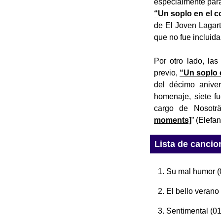
especialmente para
“Un soplo en el c
de El Joven Lagart
que no fue incluid
Por otro lado, la
previo,
“Un soplo 
del décimo anive
homenaje, siete f
cargo de Nosoträs
moments]
” (Elefa
Lista de cancio
Su mal humor
(
El bello verano
Sentimental
(01