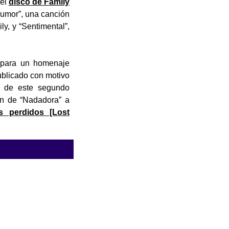
 el
disco de Family
humor”, una canción
y, y “Sentimental”,
s para un homenaje
ublicado con motivo
s de este segundo
ón de “Nadadora” a
 perdidos [Lost