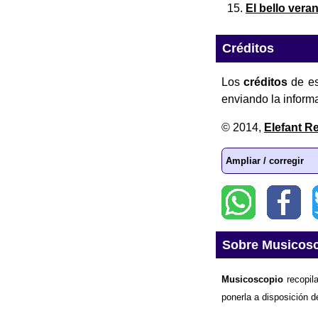
El bello vera
Créditos
Los
créditos
de es
enviando la inform
© 2014,
Elefant R
Ampliar / corregir
Sobre Musicos
Musicoscopio
recopila
ponerla a disposición d