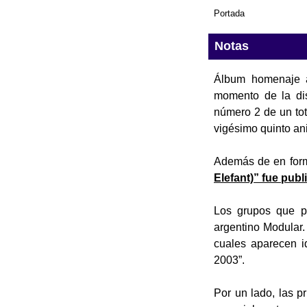
Portada
Notas
Álbum homenaje a
momento de la dis
número 2 de un tot
vigésimo quinto an
Además de en form
Elefant)” fue publ
Los grupos que p
argentino Modular.
cuales aparecen i
2003”.
Por un lado, las p