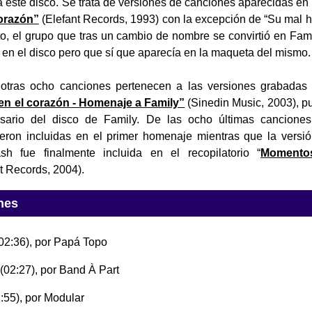
 este disco. Se trata de versiones de canciones aparecidas en
orazón”
(Elefant Records, 1993) con la excepción de “Su mal 
o, el grupo que tras un cambio de nombre se convirtió en Famil
a en el disco pero que sí que aparecía en la maqueta del mismo.
s otras ocho canciones pertenecen a las versiones grabada
en el corazón - Homenaje a Family”
(Sinedin Music, 2003), p
rsario del disco de Family. De las ocho últimas cancione
ueron incluidas en el primer homenaje mientras que la versi
h fue finalmente incluida en el recopilatorio “
Momentos
nt Records, 2004).
nes
02:36), por Papá Topo
(02:27), por Band À Part
:55), por Modular