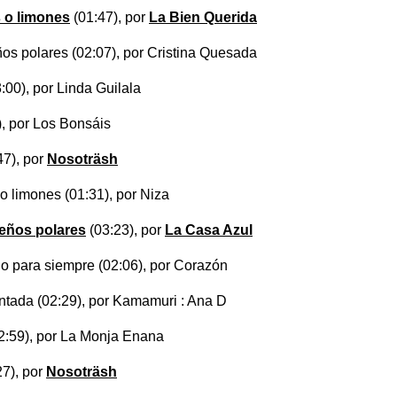
 o limones
(01:47), por
La Bien Querida
ños polares
(02:07), por Cristina Quesada
:00), por Linda Guilala
, por Los Bonsáis
47), por
Nosoträsh
 o limones
(01:31), por Niza
ueños polares
(03:23), por
La Casa Azul
do para siempre
(02:06), por Corazón
ntada
(02:29), por Kamamuri : Ana D
2:59), por La Monja Enana
27), por
Nosoträsh