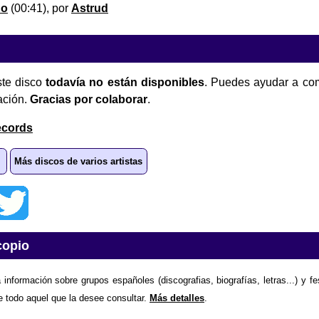
no
(00:41), por
Astrud
te disco
todavía no están disponibles
. Puedes ayudar a com
ación.
Gracias por colaborar
.
ecords
Más discos de varios artistas
copio
 información sobre grupos españoles (discografias, biografías, letras...) y f
e todo aquel que la desee consultar.
Más detalles
.