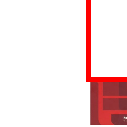
Título:
Homenaje a 
Formato:
CD digi
Fecha de publicac
Discográfica(s):
E
Referencia:
ER25
Grupo(s)
:
Varios a
Diseño
©
Elefant Records