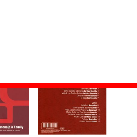
Family (Un soplo en el corazón de Elefant)
pack
ión:
03 de marzo de 2014
lefant Records
-002
rtistas
©
Elefant Records