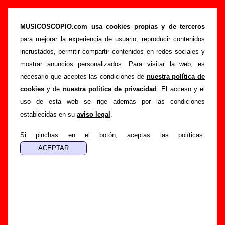
Phil Lynott ha vuelto a la ciudad - El rock rinde
tributo a Thin Lizzy (CD promocional, 2005) -
MUSICOSCOPIO.com usa cookies propias y de terceros
Varios grupos
para mejorar la experiencia de usuario, reproducir contenidos
incrustados, permitir compartir contenidos en redes sociales y
>
>
Portada
Varios artistas
Discos de 2005
mostrar anuncios personalizados. Para visitar la web, es
>
Phil Lynott ha vuelto a la ciudad - El rock rinde tributo a Thin Lizzy
necesario que aceptes las condiciones de
nuestra política de
cookies
y de
nuestra política de privacidad
. El acceso y el
Esta página pretende recopilar todo tipo de información
uso de esta web se rige además por las condiciones
sobre el
disco “Phil Lynott ha vuelto a la ciudad - El rock
establecidas en su
aviso legal
.
rinde tributo a Thin Lizzy”
, interpretado por
Varios artistas
.
Además del listado de canciones incluidas en el disco,
Si pinchas en el botón, aceptas las políticas:
también se mostrarán en esta página otros tipos de
información a medida que estén disponibles: los datos
relacionados con su publicación, los créditos de la grabación
de las canciones (productor, músicos, colaboradores y
responsables de la grabación, las mezclas y la
masterización), información sobre otras ediciones en otros
formatos, curiosidades relacionadas con el disco... Si