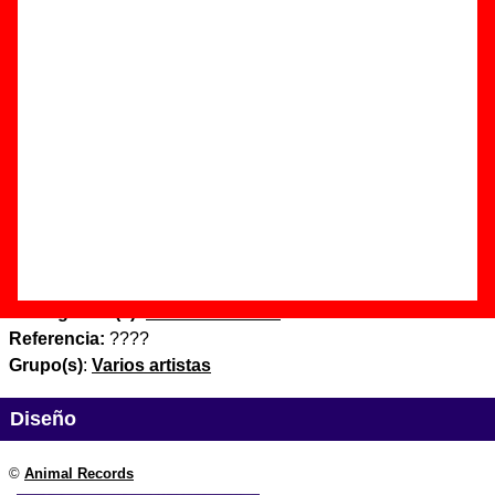
encuentras errores o tienes información adicional, puedes
ayudar a
completar esta información
.
Edición
Título:
Phil Lynott ha vuelto a la ciudad - El rock rinde tributo
a Thin Lizzy
Formato:
CD promocional
Fecha de publicación:
2005
Discográfica(s):
Animal Records
Referencia:
????
Grupo(s)
:
Varios artistas
Diseño
©
Animal Records