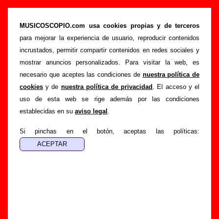
Elefant 2002 (CD, 2002) - Varios grupos
MUSICOSCOPIO.com usa cookies propias y de terceros
>
>
>
Portada
Varios artistas
Discos de 2002
Elefant 2002
para mejorar la experiencia de usuario, reproducir contenidos
Esta página pretende recopilar todo tipo de información
incrustados, permitir compartir contenidos en redes sociales y
sobre el
disco “Elefant 2002”
, interpretado por
Varios
mostrar anuncios personalizados. Para visitar la web, es
artistas
. Además del listado de canciones incluidas en el
necesario que aceptes las condiciones de
nuestra política de
disco, también se mostrarán en esta página otros tipos de
cookies
y de
nuestra política de privacidad
. El acceso y el
información a medida que estén disponibles: los datos
uso de esta web se rige además por las condiciones
relacionados con su publicación, los créditos de la grabación
establecidas en su
aviso legal
.
de las canciones (productor, músicos, colaboradores y
Si pinchas en el botón, aceptas las políticas:
responsables de la grabación, las mezclas y la
masterización), información sobre otras ediciones en otros
formatos, curiosidades relacionadas con el disco... Si
encuentras errores o tienes información adicional, puedes
ayudar a
completar esta información
.