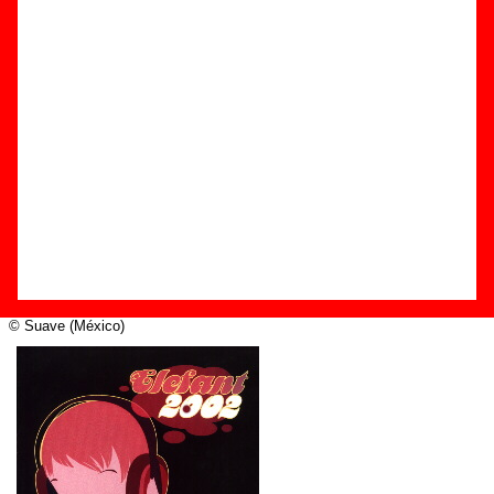
Edición
Título:
Elefant 2002
Formato:
CD
Fecha de publicación:
2002
Discográfica(s):
Suave (México)
Referencia:
????
Grupo(s)
:
Varios artistas
Diseño
© Suave (México)