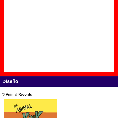
Edición
Título:
An animal kink - A tribute to The Kinks
Formato:
CD / LP de vinilo
Fecha de publicación:
1995
Discográfica(s):
Animal Records
Referencia:
????
Grupo(s)
:
Varios artistas
Diseño
©
Animal Records