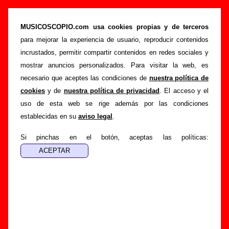
An animal kink - A tribute to The Kinks (CD / LP
de vinilo, 1995) - Varios grupos
MUSICOSCOPIO.com usa cookies propias y de terceros
para mejorar la experiencia de usuario, reproducir contenidos
>
>
Portada
Varios artistas
Discos de 1995
incrustados, permitir compartir contenidos en redes sociales y
>
An animal kink - A tribute to The Kinks
mostrar anuncios personalizados. Para visitar la web, es
necesario que aceptes las condiciones de
nuestra política de
Esta página pretende recopilar todo tipo de información
cookies
y de
nuestra política de privacidad
. El acceso y el
sobre el
disco “An animal kink - A tribute to The Kinks”
,
uso de esta web se rige además por las condiciones
interpretado por
Varios artistas
. Además del listado de
establecidas en su
aviso legal
.
canciones incluidas en el disco, también se mostrarán en
esta página otros tipos de información a medida que estén
Si pinchas en el botón, aceptas las políticas:
disponibles: los datos relacionados con su publicación, los
créditos de la grabación de las canciones (productor,
músicos, colaboradores y responsables de la grabación, las
mezclas y la masterización), información sobre otras
ediciones en otros formatos, curiosidades relacionadas con
el disco... Si encuentras errores o tienes información
adicional, puedes ayudar a
completar esta información
.