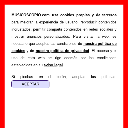
The Munster dance hall favorites Vol. IV (LP de
vinilo de 12’’, 1991) - Varios grupos
MUSICOSCOPIO.com usa cookies propias y de terceros
para mejorar la experiencia de usuario, reproducir contenidos
>
>
Portada
Varios artistas
Discos de 1991
incrustados, permitir compartir contenidos en redes sociales y
>
The Munster dance hall favorites Vol. IV
mostrar anuncios personalizados. Para visitar la web, es
necesario que aceptes las condiciones de
nuestra política de
Esta página pretende recopilar todo tipo de información
cookies
y de
nuestra política de privacidad
. El acceso y el
sobre el
disco “The Munster dance hall favorites Vol. IV”
,
uso de esta web se rige además por las condiciones
interpretado por
Varios artistas
. Además del listado de
establecidas en su
aviso legal
.
canciones incluidas en el disco, también se mostrarán en
esta página otros tipos de información a medida que estén
Si pinchas en el botón, aceptas las políticas:
disponibles: los datos relacionados con su publicación, los
créditos de la grabación de las canciones (productor,
músicos, colaboradores y responsables de la grabación, las
mezclas y la masterización), información sobre otras
ediciones en otros formatos, curiosidades relacionadas con
el disco... Si encuentras errores o tienes información
adicional, puedes ayudar a
completar esta información
.