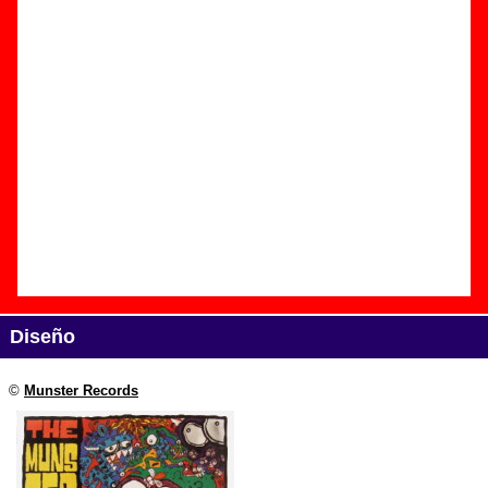
Edición
Título:
The Munster dance hall favorites Vol. IV
Formato:
LP de vinilo de 12’’
Fecha de publicación:
1991
Discográfica(s):
Munster Records
Referencia:
MR008
Grupo(s)
:
Varios artistas
Diseño
©
Munster Records