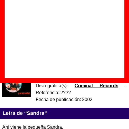
Autor(es) de la letra - Dani Cardona
Autor(es) de la música - Isa Terrible
Isa Terrible: voz.
Dani Cardona: batería.
Paco Tamarit: guitarras.
Alejandro Climent: bajo y polisix.
Discos en los que aparece “Sandra”
“
Paracaídas
” (
CD digipack
)
Grupo(s):
Una Sonrisa Terrible
Discográfica(s):
Criminal Records
-
Referencia:
????
Fecha de publicación:
2002
Letra de “Sandra”
Ahí viene la pequeña Sandra,