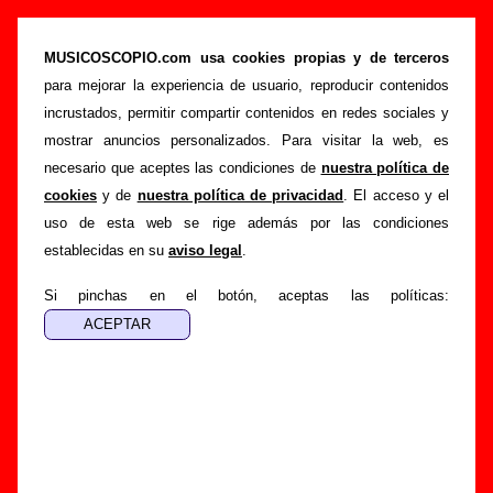
“Sandra”, canción de Una Sonrisa Terrible
(Letra e información)
MUSICOSCOPIO.com usa cookies propias y de terceros
para mejorar la experiencia de usuario, reproducir contenidos
>
>
>
Portada
Una Sonrisa Terrible
Canciones
Sandra
incrustados, permitir compartir contenidos en redes sociales y
Esta página pretende recopilar todo tipo de información
mostrar anuncios personalizados. Para visitar la web, es
sobre la
canción "Sandra
" interpretada por
Una Sonrisa
necesario que aceptes las condiciones de
nuestra política de
Terrible
. Además de su letra, también aparecerá información
cookies
y de
nuestra política de privacidad
. El acceso y el
sobre el autor o los autores, sobre los discos en los que está
uso de esta web se rige además por las condiciones
incluido este tema, sobre la grabación del mismo, sobre
establecidas en su
aviso legal
.
versiones a cargo de otros grupos... Si encuentras errores o
tienes información adicional, puedes ayudar a
completar
Si pinchas en el botón, aceptas las políticas:
esta información
.
Autores, versiones, ediciones... de “Sandra”