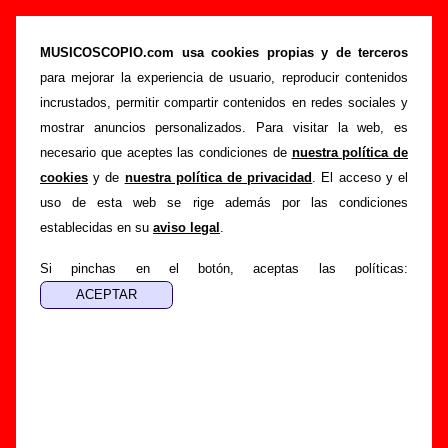
“Alas mojadas”, canción de Una Sonrisa
Terrible (Letra e información)
MUSICOSCOPIO.com usa cookies propias y de terceros
para mejorar la experiencia de usuario, reproducir contenidos
>
>
>
Portada
Una Sonrisa Terrible
Canciones
Alas mojadas
incrustados, permitir compartir contenidos en redes sociales y
Esta página pretende recopilar todo tipo de información
mostrar anuncios personalizados. Para visitar la web, es
sobre la
canción "Alas mojadas
" interpretada por
Una
necesario que aceptes las condiciones de
nuestra política de
Sonrisa Terrible
. Además de su letra, también aparecerá
cookies
y de
nuestra política de privacidad
. El acceso y el
información sobre el autor o los autores, sobre los discos en
uso de esta web se rige además por las condiciones
los que está incluido este tema, sobre la grabación del
establecidas en su
aviso legal
.
mismo, sobre versiones a cargo de otros grupos... Si
encuentras errores o tienes información adicional, puedes
Si pinchas en el botón, aceptas las políticas:
ayudar a
completar esta información
.
Autores, versiones, ediciones... de “Alas
mojadas”