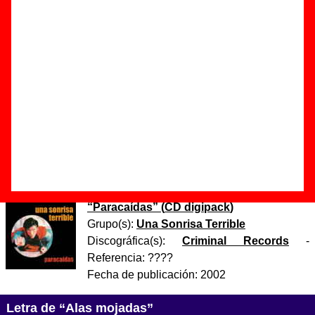
Autor(es) de la letra - Isa Terrible
Autor(es) de la música - Isa Terrible
Isa Terrible: voz.
Dani Cardona: percusión y polisix.
Raquel Cabañas: piano y rhodes.
Paco Tamarit: guitarra y pirindolines.
César Tormo: clarinete.
Discos en los que aparece “Alas mojadas”
“
Paracaídas
” (
CD digipack
)
Grupo(s):
Una Sonrisa Terrible
Discográfica(s):
Criminal Records
-
Referencia:
????
Fecha de publicación:
2002
Letra de “Alas mojadas”