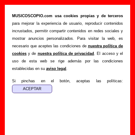
“Mientras la orquesta sigue tocando” (CD
digipack, 2009) - Una Sonrisa Terrible
MUSICOSCOPIO.com usa cookies propias y de terceros
para mejorar la experiencia de usuario, reproducir contenidos
>
>
Portada
Una Sonrisa Terrible
Discografía
incrustados, permitir compartir contenidos en redes sociales y
>
Mientras la orquesta sigue tocando
mostrar anuncios personalizados. Para visitar la web, es
necesario que aceptes las condiciones de
nuestra política de
Esta página pretende recopilar todo tipo de información
cookies
y de
nuestra política de privacidad
. El acceso y el
sobre el
disco “Mientras la orquesta sigue tocando”
,
uso de esta web se rige además por las condiciones
interpretado por
Una Sonrisa Terrible
. Además del listado
establecidas en su
aviso legal
.
de canciones incluidas en el disco, también se mostrarán en
esta página otros tipos de información a medida que estén
Si pinchas en el botón, aceptas las políticas:
disponibles: los datos relacionados con su publicación, los
créditos de la grabación de las canciones (productor,
músicos, colaboradores y responsables de la grabación, las
mezclas y la masterización), información sobre otras
ediciones en otros formatos, curiosidades relacionadas con
el disco... Si encuentras errores o tienes información
adicional, puedes ayudar a
completar esta información
.