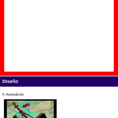
Edición
Título:
Mientras la orquesta sigue tocando
Formato:
CD digipack
Fecha de publicación:
12 de febrero de 2009
Discográfica(s):
Autoedición
Referencia:
????
Grupo(s)
:
Una Sonrisa Terrible
Diseño
©
Autoedición