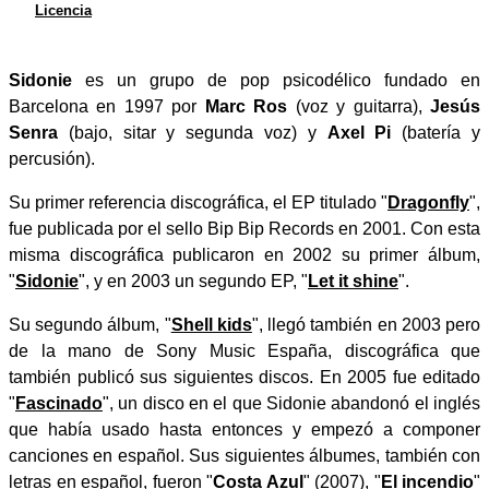
Licencia
Sidonie
es un grupo de pop psicodélico fundado en
Barcelona en 1997 por
Marc Ros
(voz y guitarra),
Jesús
Senra
(bajo, sitar y segunda voz) y
Axel Pi
(batería y
percusión).
Su primer referencia discográfica, el EP titulado "
Dragonfly
",
fue publicada por el sello Bip Bip Records en 2001. Con esta
misma discográfica publicaron en 2002 su primer álbum,
"
Sidonie
", y en 2003 un segundo EP, "
Let it shine
".
Su segundo álbum, "
Shell kids
", llegó también en 2003 pero
de la mano de Sony Music España, discográfica que
también publicó sus siguientes discos. En 2005 fue editado
"
Fascinado
", un disco en el que Sidonie abandonó el inglés
que había usado hasta entonces y empezó a componer
canciones en español. Sus siguientes álbumes, también con
letras en español, fueron "
Costa Azul
" (2007), "
El incendio
"