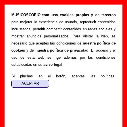
Biografía de Sidonie: miembros, historia y
publicaciones
MUSICOSCOPIO.com usa cookies propias y de terceros
para mejorar la experiencia de usuario, reproducir contenidos
>
Portada
Sidonie
incrustados, permitir compartir contenidos en redes sociales y
Esta página recopila información sobre la biografía de
mostrar anuncios personalizados. Para visitar la web, es
Sidonie
: sus componentes iniciales y los cambios de
necesario que aceptes las condiciones de
nuestra política de
formación, su trayectoria y otros grupos relacionados, los
cookies
y de
nuestra política de privacidad
. El acceso y el
discos y las canciones que han publicado, enlaces con
uso de esta web se rige además por las condiciones
información adicional... Si lo deseas, puedes ayudar a
establecidas en su
aviso legal
.
completar esta sección
enviando nueva información o
corrigiendo la existente.
Si pinchas en el botón, aceptas las políticas:
El texto de esta biografía fue escrito por Guillermo Albaida
Ventura. La última actualización del mismo fue realizada el
día 09 de abril de 2014. El texto está publicado
bajo licencia
CC BY-SA 3.0