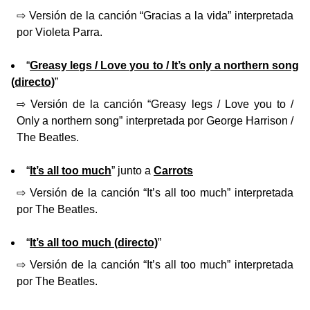
⇨ Versión de la canción “Gracias a la vida” interpretada
por Violeta Parra.
“
Greasy legs / Love you to / It’s only a northern song
(directo)
”
⇨ Versión de la canción “Greasy legs / Love you to /
Only a northern song” interpretada por George Harrison /
The Beatles.
“
It’s all too much
” junto a
Carrots
⇨ Versión de la canción “It’s all too much” interpretada
por The Beatles.
“
It’s all too much (directo)
”
⇨ Versión de la canción “It’s all too much” interpretada
por The Beatles.