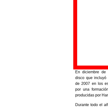
Polock
es un grup
en 2006 en Valenci
Dolls.
Tras varios cambios
grupo consiguió un
-
Francisco Seb
guitarra.
-
Pablo Silva
: guita
-
Sebastián Bena
-
Marc Llinares
: ba
-
Alberto Rodilla
: 
En diciembre de 
disco que incluyó
de 2007 en los es
por una formación
producidas por Han
Durante todo el a