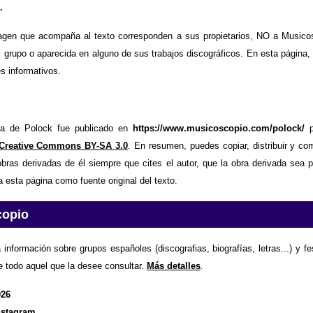
.
agen que acompaña al texto corresponden a sus propietarios, NO a Musicos
 grupo o aparecida en alguno de sus trabajos discográficos. En esta página,
es informativos.
fía de Polock fue publicado en
https://www.musicoscopio.com/polock/
p
 Creative Commons BY-SA 3.0
. En resumen, puedes copiar, distribuir y co
bras derivadas de él siempre que cites el autor, que la obra derivada sea 
a esta página como fuente original del texto.
copio
 información sobre grupos españoles (discografias, biografías, letras...) y f
e todo aquel que la desee consultar.
Más detalles
.
026
nstagram