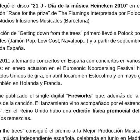
legó el disco "
21 J - Día de la música Heineken 2010
" en e
ión "Race for the prize" de The Flamings interpretada por Polo
studios Infusiones Musicales (Barcelona).
ción de "Getting down from the trees" primero llevó a Polock p
es (Jamón Pop, Low Cost, Navalpop...) y a partir de septiembre
oda España.
011 alternando conciertos en España con conciertos en vario
: en enero actuaron en el Eurosonic Noorderslag Festival 
ados Unidos de gira, en abril tocaron en Estocolmo y en mayo g
mbién en Holanda y Francia.
e publicado el single digital "
Fireworks
" que, además de la 
s de la canción. El lanzamiento vino acompañado por el estreno
s". En el Reino Unido hubo una
edición física promocial del
dos remezclas.
 the trees" consiguió el premio a la Mejor Producción Musica
a música independiente española, celebrada en junio en Madri