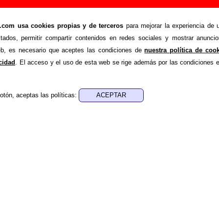
olock: miembros, historia y publicaciones
om usa cookies propias y de terceros
para mejorar la experiencia de u
stados, permitir compartir contenidos en redes sociales y mostrar anuncio
ila información sobre la biografía de
Polock
: sus component
web, es necesario que aceptes las condiciones de
nuestra política de coo
ón, su trayectoria y otros grupos relacionados, los discos y la
acidad
. El acceso y el uso de esta web se rige además por las condiciones 
s con información adicional... Si lo deseas, puedes ayuda
ueva información o corrigiendo la existente.
otón, aceptas las políticas:
ografía fue escrito por Guillermo Albaida Ventura. La última act
a 30 de junio de 2011. El texto está publicado
bajo licencia CC
historia