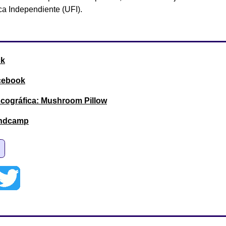
ca Independiente (UFI).
ck
cebook
cográfica: Mushroom Pillow
andcamp