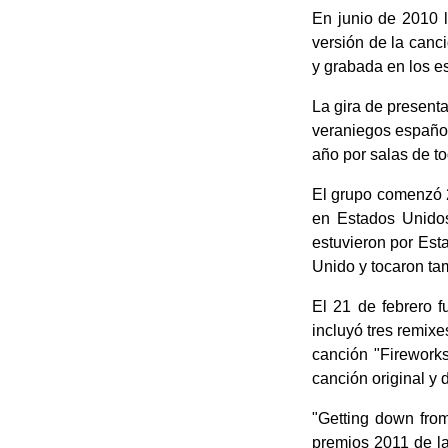
En junio de 2010 l
versión de la canc
y grabada en los e
La gira de presenta
veraniegos español
año por salas de t
El grupo comenzó 2
en Estados Unidos
estuvieron por Est
Unido y tocaron ta
El 21 de febrero fu
incluyó tres remixe
canción "Firework
canción original y 
"Getting down from
premios 2011 de l