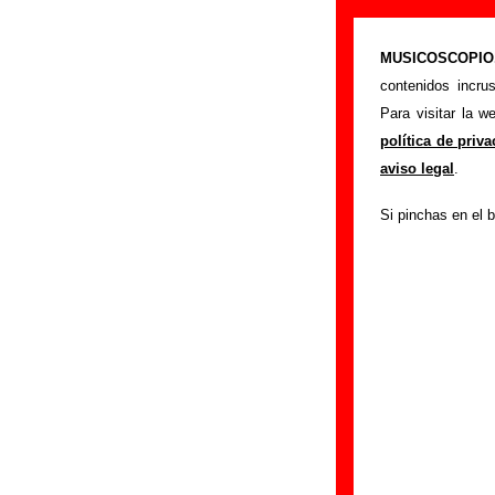
Biografía de P
MUSICOSCOPIO.c
>
Portada
Polock
contenidos incru
Esta página recop
Para visitar la 
cambios de formaci
política de priv
publicado, enlace
aviso legal
.
sección
enviando n
Si pinchas en el b
El texto de esta bi
fue realizada el dí
Componentes e 
Grupos de Valencia