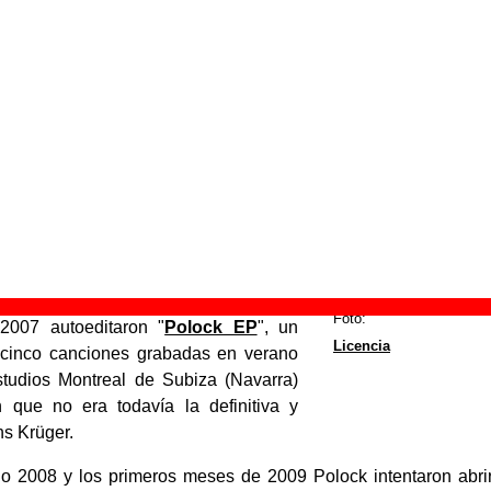
o de indie pop-rock bailable fundado
a por Papu, ex-guitarrista de Twelve
 en la formación, a finales de 2007 el
a formación estable compuesta por:
astián Barrachina "Papu"
: voz y
rra.
vente
: bajo.
tería.
teclados.
Foto:
2007 autoeditaron "
Polock EP
", un
Licencia
 cinco canciones grabadas en verano
tudios Montreal de Subiza (Navarra)
 que no era todavía la definitiva y
s Krüger.
ño 2008 y los primeros meses de 2009 Polock intentaron abri