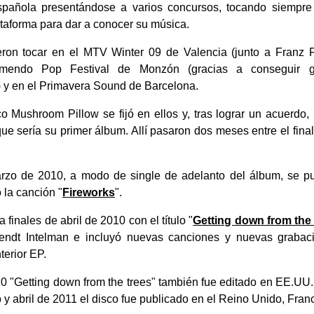
pañola presentándose a varios concursos, tocando siempre
aforma para dar a conocer su música.
ron tocar en el MTV Winter 09 de Valencia (junto a Franz
emendo Pop Festival de Monzón (gracias a conseguir g
y en el Primavera Sound de Barcelona.
ico Mushroom Pillow se fijó en ellos y, tras lograr un acuerdo,
que sería su primer álbum. Allí pasaron dos meses entre el final
arzo de 2010, a modo de single de adelanto del álbum, se p
la canción "
Fireworks
".
a finales de abril de 2010 con el título "
Getting down from the 
endt Intelman e incluyó nuevas canciones y nuevas grabac
terior EP.
0 "Getting down from the trees" también fue editado en EE.UU
y abril de 2011 el disco fue publicado en el Reino Unido, Fran