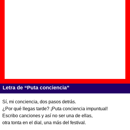
Autor(es) de la letra - ????
Autor(es) de la música - ????
Discos en los que aparece “Puta conciencia”
“
Cierra la puerta al salir
” (
CD digipack
)
Grupo(s):
Nosoträsh
Discográfica(s):
Elefant Records
-
Referencia:
????
Fecha de publicación:
abril de 2005
Letra de “Puta conciencia”
Sí, mi conciencia, dos pasos detrás.
¿Por qué llegas tarde? ¡Puta conciencia impuntual!
Escribo canciones y así no ser una de ellas,
otra tonta en el dial, una más del festival.