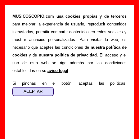
“Puta conciencia”, canción de Nosoträsh
(Letra e información)
MUSICOSCOPIO.com usa cookies propias y de terceros
para mejorar la experiencia de usuario, reproducir contenidos
>
>
>
Portada
Nosoträsh
Canciones
Puta conciencia
incrustados, permitir compartir contenidos en redes sociales y
Esta página pretende recopilar todo tipo de información
mostrar anuncios personalizados. Para visitar la web, es
sobre la
canción "Puta conciencia
" interpretada por
necesario que aceptes las condiciones de
nuestra política de
Nosoträsh
. Además de su letra, también aparecerá
cookies
y de
nuestra política de privacidad
. El acceso y el
información sobre el autor o los autores, sobre los discos en
uso de esta web se rige además por las condiciones
los que está incluido este tema, sobre la grabación del
establecidas en su
aviso legal
.
mismo, sobre versiones a cargo de otros grupos... Si
encuentras errores o tienes información adicional, puedes
Si pinchas en el botón, aceptas las políticas:
ayudar a
completar esta información
.
Autores, versiones, ediciones... de “Puta
conciencia”