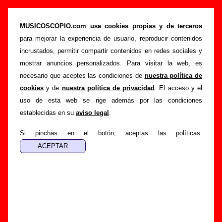
“Mi vida en un fin de semana” (CD, 2000) -
Nosoträsh
MUSICOSCOPIO.com usa cookies propias y de terceros
para mejorar la experiencia de usuario, reproducir contenidos
>
>
Portada
Nosoträsh
Discografía
incrustados, permitir compartir contenidos en redes sociales y
>
Mi vida en un fin de semana
mostrar anuncios personalizados. Para visitar la web, es
necesario que aceptes las condiciones de
nuestra política de
Esta página pretende recopilar todo tipo de información
cookies
y de
nuestra política de privacidad
. El acceso y el
sobre el
disco “Mi vida en un fin de semana”
, interpretado
uso de esta web se rige además por las condiciones
por
Nosoträsh
. Además del listado de canciones incluidas
establecidas en su
aviso legal
.
en el disco, también se mostrarán en esta página otros tipos
de información a medida que estén disponibles: los datos
Si pinchas en el botón, aceptas las políticas:
relacionados con su publicación, los créditos de la grabación
de las canciones (productor, músicos, colaboradores y
responsables de la grabación, las mezclas y la
masterización), información sobre otras ediciones en otros
formatos, curiosidades relacionadas con el disco... Si
encuentras errores o tienes información adicional, puedes
ayudar a
completar esta información
.