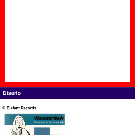
Edición
Título:
Mi vida en un fin de semana
Formato:
CD
Fecha de publicación:
abril de 2000
Discográfica(s):
Elefant Records
Referencia:
????
Grupo(s)
:
Nosoträsh
Diseño
©
Elefant Records