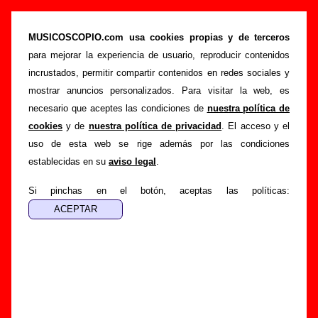
“La caja del diablo”, canción de Los Planetas
(Letra e información)
MUSICOSCOPIO.com usa cookies propias y de terceros
para mejorar la experiencia de usuario, reproducir contenidos
>
>
>
Portada
Los Planetas
Canciones
La caja del diablo
incrustados, permitir compartir contenidos en redes sociales y
Esta página pretende recopilar todo tipo de información
mostrar anuncios personalizados. Para visitar la web, es
sobre la
canción "La caja del diablo
" interpretada por
Los
necesario que aceptes las condiciones de
nuestra política de
Planetas
. Además de su letra, también aparecerá
cookies
y de
nuestra política de privacidad
. El acceso y el
información sobre el autor o los autores, sobre los discos en
uso de esta web se rige además por las condiciones
los que está incluido este tema, sobre la grabación del
establecidas en su
aviso legal
.
mismo, sobre versiones a cargo de otros grupos... Si
encuentras errores o tienes información adicional, puedes
Si pinchas en el botón, aceptas las políticas:
ayudar a
completar esta información
.
Autores, versiones, ediciones... de “La caja del
diablo”