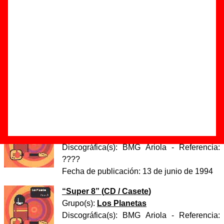
Autor(es) de la letra - Juan Ramón Rodríguez Cervilla
Autor(es) de la música - J / Florent
Existe una versión de esta canción realizada por otros
artistas:
Universal Circus
grabó una versión titulada
“
La
caja del diablo
”
.
Discos en los que aparece “La caja del diablo”
“
Super 8
” (
LP de vinilo de 12’’
)
Grupo(s):
Los Planetas
Discográfica(s):
BMG Ariola
- Referencia:
????
Fecha de publicación:
13 de junio de 1994
“
Super 8
” (
CD / Casete
)
Grupo(s):
Los Planetas
Discográfica(s):
BMG Ariola
- Referencia: