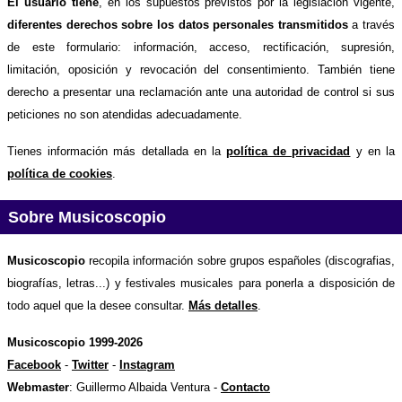
El usuario tiene
, en los supuestos previstos por la legislación vigente,
diferentes derechos sobre los datos personales transmitidos
a través
de este formulario: información, acceso, rectificación, supresión,
limitación, oposición y revocación del consentimiento. También tiene
derecho a presentar una reclamación ante una autoridad de control si sus
peticiones no son atendidas adecuadamente.
Tienes información más detallada en la
política de privacidad
y en la
política de cookies
.
Sobre Musicoscopio
Musicoscopio
recopila información sobre grupos españoles (discografias,
biografías, letras...) y festivales musicales para ponerla a disposición de
todo aquel que la desee consultar.
Más detalles
.
Musicoscopio 1999-2026
Facebook
-
Twitter
-
Instagram
Webmaster
: Guillermo Albaida Ventura -
Contacto