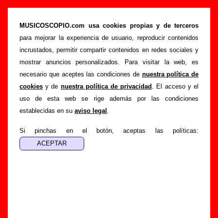
Los Planetas - Añadir o corregir información
MUSICOSCOPIO.com usa cookies propias y de terceros
>
>
Portada
Los Planetas
Añadir
para mejorar la experiencia de usuario, reproducir contenidos
Si tienes información adicional, puedes enviar nueva
incrustados, permitir compartir contenidos en redes sociales y
información o corregir la existente mediante el siguiente
mostrar anuncios personalizados. Para visitar la web, es
formulario o escribiendo un e-mail a
necesario que aceptes las condiciones de
nuestra política de
guialven@musicoscopio.com
.
Gracias por tu
cookies
y de
nuestra política de privacidad
. El acceso y el
colaboración.
uso de esta web se rige además por las condiciones
establecidas en su
aviso legal
.
Nombre
:
Si pinchas en el botón, aceptas las políticas:
E-mail
:
(necesario para obtener respuesta)
Asunto :