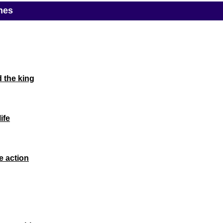
nes
 the king
ife
 action