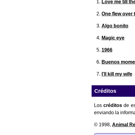
Love me till t
One flew over 
Algo bonito
Magic eye
1966
Buenos mome
I’ll kill my wife
Créditos
Los
créditos
de es
enviando la inform
© 1998,
Animal R