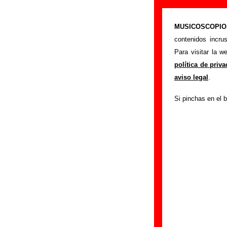
“A good day in 
MUSICOSCOPIO.c
>
Portada
Los Búh
contenidos incru
Esta página preten
Para visitar la 
interpretado por
L
política de priv
mostrarán en esta
aviso legal
.
relacionados con s
Si pinchas en el b
colaboradores y re
otras ediciones en
tienes información
Edición
Título:
A good day i
Formato:
LP de vin