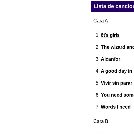
Lista de cancio
Cara A
6t’s girls
The wizard and
Alcanfor
A good day in l
Vivir sin parar
You need some
Words I need
Cara B