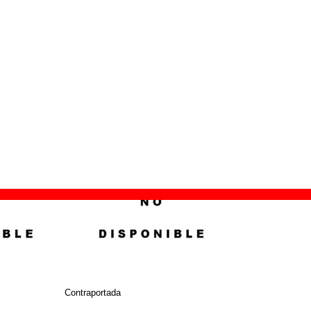
ión:
1998
nimal Records
2
hos
©
Animal Records
Contraportada