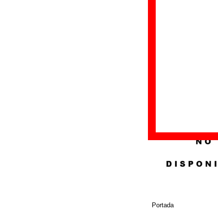
Fecha de publicac
Discográfica(s):
A
Referencia:
LP 02
Grupo(s)
:
Los Bú
Diseño
©
Animal Records
Portada