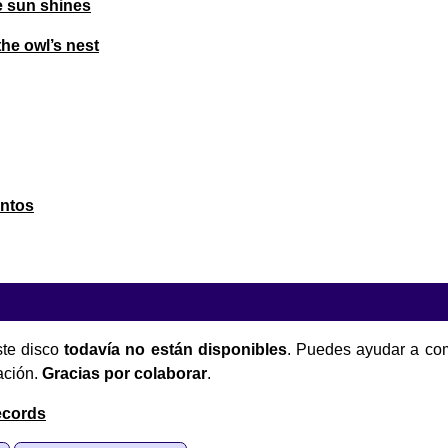
he sun shines
the owl’s nest
ntos
te disco
todavía no están disponibles
. Puedes ayudar a com
ación.
Gracias por colaborar
.
ecords