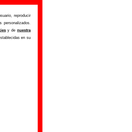
suario, reproducir
s personalizados.
d day in my life”
,
kies
y de
nuestra
 disco, también se
establecidas en su
onibles: los datos
productor, músicos,
, información sobre
ncuentras errores o