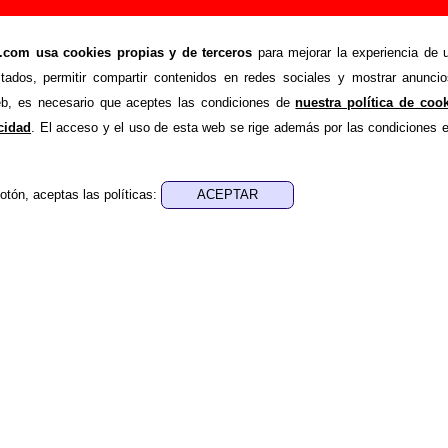
my life” (LP de vinilo de 12’’, 1998) - Los Búhos
om usa cookies propias y de terceros
para mejorar la experiencia de u
>
>
os
Discografía
A good day in my life
stados, permitir compartir contenidos en redes sociales y mostrar anuncio
de recopilar todo tipo de información sobre el
disco “A goo
web, es necesario que aceptes las condiciones de
nuestra política de coo
os Búhos
. Además del listado de canciones incluidas en el
acidad
. El acceso y el uso de esta web se rige además por las condiciones 
 página otros tipos de información a medida que estén disp
u publicación, los créditos de la grabación de las canciones (
otón, aceptas las políticas:
sponsables de la grabación, las mezclas y la masterización)
 otros formatos, curiosidades relacionadas con el disco... Si e
 adicional, puedes ayudar a
completar esta información
.
n my life
ilo de 12’’