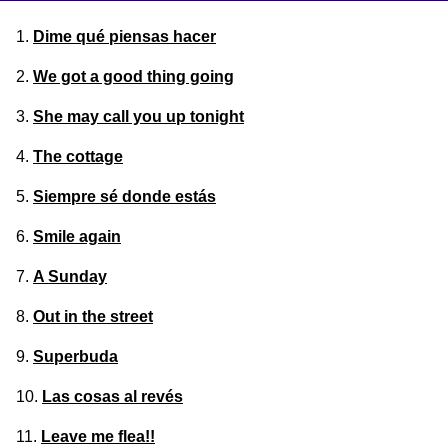
Dime qué piensas hacer
We got a good thing going
She may call you up tonight
The cottage
Siempre sé donde estás
Smile again
A Sunday
Out in the street
Superbuda
Las cosas al revés
Leave me flea!!