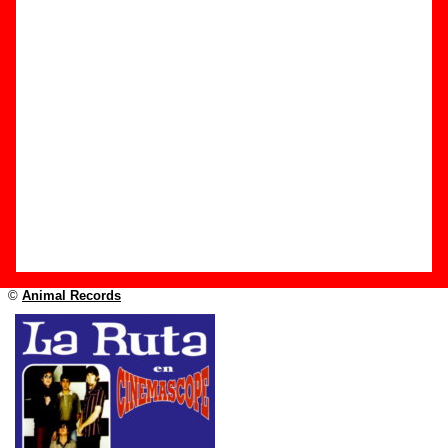
Edición
Título:
En CinemaScope
Formato:
CD
Fecha de publicación:
1997
Discográfica(s):
Animal Records
Referencia:
????
Grupo(s)
:
La Ruta
Diseño
©
Animal Records