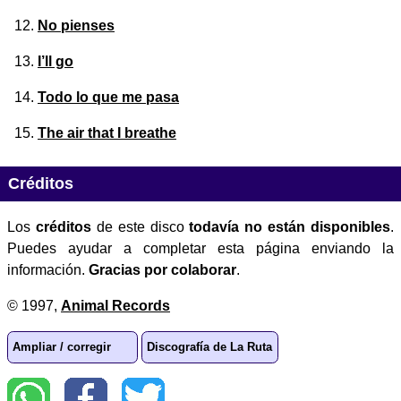
No pienses
I’ll go
Todo lo que me pasa
The air that I breathe
Créditos
Los
créditos
de este disco
todavía no están disponibles
.
Puedes ayudar a completar esta página enviando la
información.
Gracias por colaborar
.
© 1997,
Animal Records
Ampliar / corregir
Discografía de La Ruta