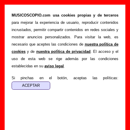
“En CinemaScope” (CD, 1997) - La Ruta
MUSICOSCOPIO.com usa cookies propias y de terceros
>
>
>
Portada
La Ruta
Discografía
En CinemaScope
para mejorar la experiencia de usuario, reproducir contenidos
Esta página pretende recopilar todo tipo de información
incrustados, permitir compartir contenidos en redes sociales y
sobre el
disco “En CinemaScope”
, interpretado por
La
mostrar anuncios personalizados. Para visitar la web, es
Ruta
. Además del listado de canciones incluidas en el disco,
necesario que aceptes las condiciones de
nuestra política de
también se mostrarán en esta página otros tipos de
cookies
y de
nuestra política de privacidad
. El acceso y el
información a medida que estén disponibles: los datos
uso de esta web se rige además por las condiciones
relacionados con su publicación, los créditos de la grabación
establecidas en su
aviso legal
.
de las canciones (productor, músicos, colaboradores y
Si pinchas en el botón, aceptas las políticas:
responsables de la grabación, las mezclas y la
masterización), información sobre otras ediciones en otros
formatos, curiosidades relacionadas con el disco... Si
encuentras errores o tienes información adicional, puedes
ayudar a
completar esta información
.