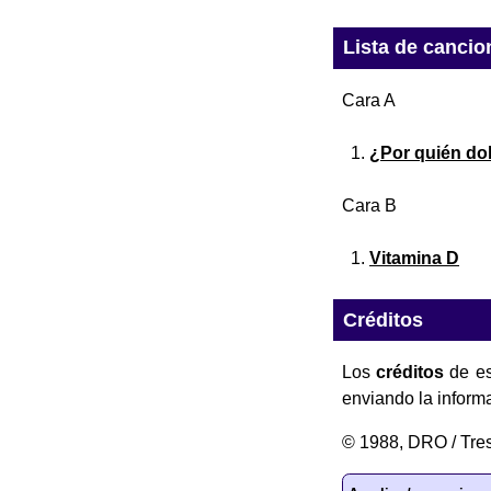
Lista de cancio
Cara A
¿Por quién do
Cara B
Vitamina D
Créditos
Los
créditos
de es
enviando la inform
© 1988, DRO / Tre