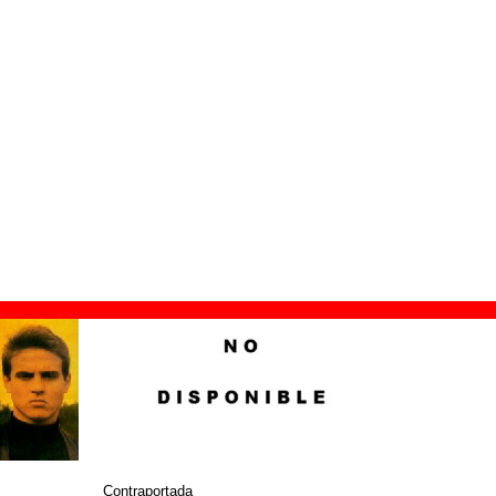
romocional de 7’’
ión:
1988
RO / Tres Cipreses
ja
© DRO / Tres Cipreses
Contraportada