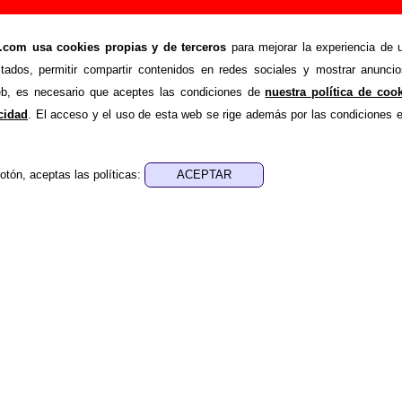
blan las campanas?” (Single promocional de 7’’,
om usa cookies propias y de terceros
para mejorar la experiencia de u
stados, permitir compartir contenidos en redes sociales y mostrar anuncio
>
>
a
Discografía
¿Por quién doblan las campanas?
web, es necesario que aceptes las condiciones de
nuestra política de coo
nde recopilar todo tipo de información sobre el
disco “¿Por
acidad
. El acceso y el uso de esta web se rige además por las condiciones 
erpretado por
La Granja
. Además del listado de canciones inc
án en esta página otros tipos de información a medida que est
 con su publicación, los créditos de la grabación de las ca
otón, aceptas las políticas:
ores y responsables de la grabación, las mezclas y la masteriz
nes en otros formatos, curiosidades relacionadas con el dis
nformación adicional, puedes ayudar a
completar esta informac
 doblan las campanas?