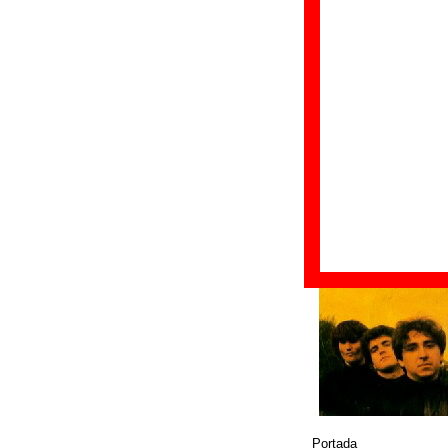
Formato:
Single p
Fecha de publicac
Discográfica(s):
D
Referencia:
????
Grupo(s)
:
La Gran
Diseño
© DRO / Tres Cipreses
Portada