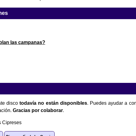
nes
blan las campanas?
te disco
todavía no están disponibles
. Puedes ayudar a com
ación.
Gracias por colaborar
.
s Cipreses