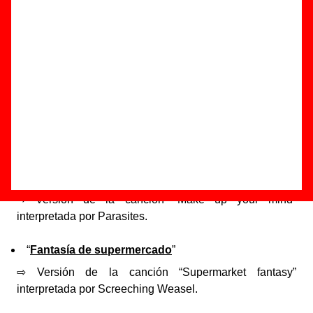
Canciones de otros grupos versionadas por Fast Food
A continuación, se muestra una lista de versiones de
canciones de otros artistas que han sido grabadas por
Fast
Food
.
“
Breakaway
”
⇨ Versión de la canción “Break-a-way” interpretada por
Jackie DeShannon.
“
Cuando te decidas
”
⇨ Versión de la canción “Make up your mind”
interpretada por Parasites.
“
Fantasía de supermercado
”
⇨ Versión de la canción “Supermarket fantasy”
interpretada por Screeching Weasel.