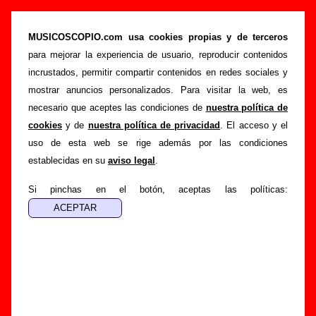
Biografía de Fast Food: miembros, historia y
publicaciones
MUSICOSCOPIO.com usa cookies propias y de terceros
para mejorar la experiencia de usuario, reproducir contenidos
>
Portada
Fast Food
incrustados, permitir compartir contenidos en redes sociales y
Esta página recopila información sobre la biografía de
Fast
mostrar anuncios personalizados. Para visitar la web, es
Food
: sus componentes iniciales y los cambios de
necesario que aceptes las condiciones de
nuestra política de
formación, su trayectoria y otros grupos relacionados, los
cookies
y de
nuestra política de privacidad
. El acceso y el
discos y las canciones que han publicado, enlaces con
uso de esta web se rige además por las condiciones
información adicional... Si lo deseas, puedes ayudar a
establecidas en su
aviso legal
.
completar esta sección
enviando nueva información o
corrigiendo la existente.
Si pinchas en el botón, aceptas las políticas:
Grupos de Madrid
No existe todavía biografía de Fast Food.