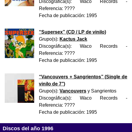
Discográfica(s):
Waco Records
-
Referencia:
????
Fecha de publicación:
1995
“
Supersex
” (
CD / LP de vinilo
)
Grupo(s):
Kactus Jack
Discográfica(s):
Waco Records
-
Referencia:
????
Fecha de publicación:
1995
“
Vancouvers + Sangrientos
” (
Single de
vinilo de 7’’
)
Grupo(s):
Vancouvers
y
Sangrientos
Discográfica(s):
Waco Records
-
Referencia:
????
Fecha de publicación:
1995
Discos del año 1996