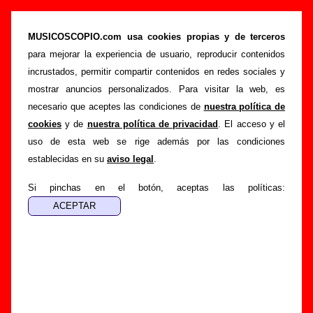
Waco Records - Discos del sello ordenados
por año de edición
MUSICOSCOPIO.com usa cookies propias y de terceros
para mejorar la experiencia de usuario, reproducir contenidos
>
>
Portada
Discográficas
Waco Records
incrustados, permitir compartir contenidos en redes sociales y
Esta página muestra la lista de los discos publicados por el
mostrar anuncios personalizados. Para visitar la web, es
sello discográfico Waco Records
sobre los que hay
necesario que aceptes las condiciones de
nuestra política de
información en Musicoscopio. La lista está ordenada por el
cookies
y de
nuestra política de privacidad
. El acceso y el
año de publicación. Para leer más información sobre un
uso de esta web se rige además por las condiciones
disco en concreto, sigue el enlace correspondiente.
establecidas en su
aviso legal
.
Si pinchas en el botón, aceptas las políticas:
Discos del año 1993
“
1993
” (
CD
)
Grupo(s):
Kactus Jack
Discográfica(s):
Waco Records
-