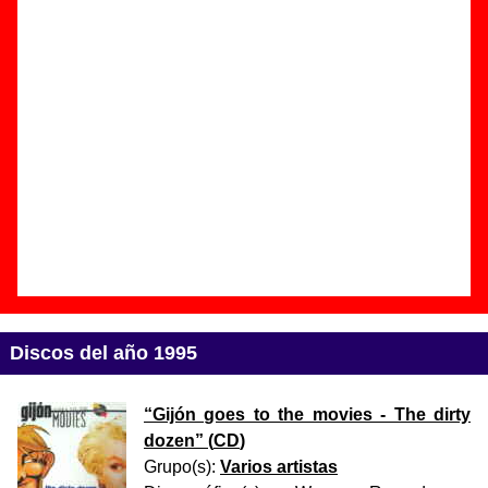
Referencia:
????
Fecha de publicación:
1993
Discos del año 1994
“
¡Fan hasta la muerte!
” (
EP de vinilo de
7’’
)
Grupo(s):
Kactus Jack
Discográfica(s):
Waco Records
-
Referencia:
????
Fecha de publicación:
1994
Discos del año 1995
“
Gijón goes to the movies - The dirty
dozen
” (
CD
)
Grupo(s):
Varios artistas