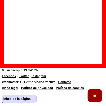
Referencia:
????
Fecha de publicación:
octubre de 2006
Sobre Musicoscopio
Musicoscopio
recopila información sobre grupos españoles (discografias,
biografías, letras...) y festivales musicales para ponerla a disposición de
todo aquel que la desee consultar.
Más detalles
.
Musicoscopio 1999-2026
Facebook
-
Twitter
-
Instagram
Webmaster
: Guillermo Albaida Ventura -
Contacto
Aviso legal
-
Política de privacidad
-
Política de cookies
☰
Inicio de la página
Portada
Lista de sellos