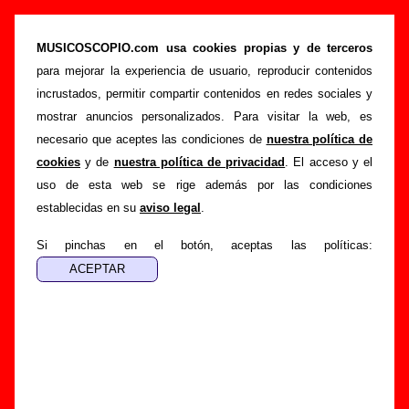
Primeros Pasitos - Discos del sello ordenados
por año de edición
MUSICOSCOPIO.com usa cookies propias y de terceros
para mejorar la experiencia de usuario, reproducir contenidos
>
>
Portada
Discográficas
Primeros Pasitos
incrustados, permitir compartir contenidos en redes sociales y
Esta página muestra la lista de los discos publicados por el
mostrar anuncios personalizados. Para visitar la web, es
sello discográfico Primeros Pasitos
sobre los que hay
necesario que aceptes las condiciones de
nuestra política de
información en Musicoscopio. La lista está ordenada por el
cookies
y de
nuestra política de privacidad
. El acceso y el
año de publicación. Para leer más información sobre un
uso de esta web se rige además por las condiciones
disco en concreto, sigue el enlace correspondiente.
establecidas en su
aviso legal
.
Si pinchas en el botón, aceptas las políticas:
Discos del año 2006
“
Les Zinedines
” (
Single de vinilo de 7’’
)
Grupo(s):
The Zinedines
Discográfica(s):
Primeros Pasitos
-