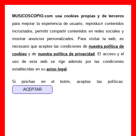
Discos Lollipop - Discos del sello ordenados
por año de edición
MUSICOSCOPIO.com usa cookies propias y de terceros
para mejorar la experiencia de usuario, reproducir contenidos
>
>
Portada
Discográficas
Discos Lollipop
incrustados, permitir compartir contenidos en redes sociales y
Esta página muestra la lista de los discos publicados por el
mostrar anuncios personalizados. Para visitar la web, es
sello discográfico Discos Lollipop
sobre los que hay
necesario que aceptes las condiciones de
nuestra política de
información en Musicoscopio. La lista está ordenada por el
cookies
y de
nuestra política de privacidad
. El acceso y el
año de publicación. Para leer más información sobre un
uso de esta web se rige además por las condiciones
disco en concreto, sigue el enlace correspondiente.
establecidas en su
aviso legal
.
Si pinchas en el botón, aceptas las políticas:
Discos del año 1982
“
La amenaza amarilla (reedición)
” (
EP
de vinilo de 7’’
)
Grupo(s):
Los Nikis