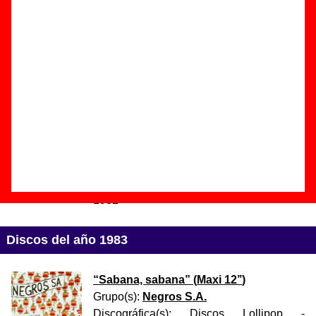
Discográfica(s):
Discos Lollipop
-
Referencia:
????
Fecha de publicación:
septiembre de
1982
“
Sangre en el museo de cera
(reedición)
” (
EP de vinilo de 7’’
)
Grupo(s):
Los Nikis
Discográfica(s):
Discos Lollipop
-
Referencia:
????
Fecha de publicación:
septiembre de
1982
Discos del año 1983
“
Sabana, sabana
” (
Maxi 12’’
)
Grupo(s):
Negros S.A.
Discográfica(s):
Discos Lollipop
-